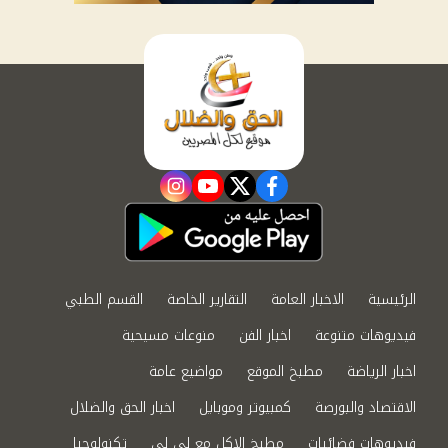
instagram
youtube
twitter
facebook
الرئيسية
الاخبار العامة
التقارير الخاصة
القسم الطبي
فيديوهات متنوعة
اخبار الفن
منوعات مسيحية
اخبار الرياضة
مطبخ الموقع
مواضيع عامة
الاقتصاد والبورصة
كمبيوتر وموبايل
اخبار الحق والضلال
فيديوهات فضائيات
مطبخ الاكل مع لى لى
تكنولوجيا