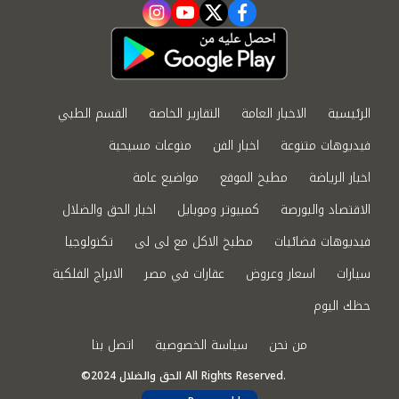
instagram
youtube
twitter
facebook
الرئيسية
الاخبار العامة
التقارير الخاصة
القسم الطبي
فيديوهات متنوعة
اخبار الفن
منوعات مسيحية
اخبار الرياضة
مطبخ الموقع
مواضيع عامة
الاقتصاد والبورصة
كمبيوتر وموبايل
اخبار الحق والضلال
فيديوهات فضائيات
مطبخ الاكل مع لى لى
تكنولوجيا
سيارات
اسعار وعروض
عقارات في مصر
الابراج الفلكية
حظك اليوم
من نحن
سياسة الخصوصية
اتصل بنا
©2024 الحق والضلال All Rights Reserved.