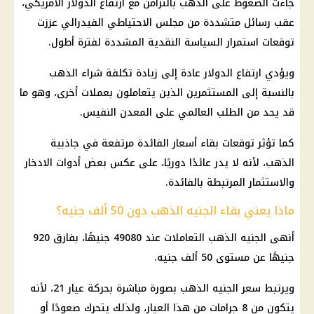
جاءت الضغوط على
الذهب
بالتزامن مع ارتفاع
الدولار
الأمريكي،
عقب رسائل متشددة من مجلس
الاحتياطي الفيدرالي
عززت
توقعات استمرار السياسة النقدية المشددة لفترة أطول.
ويؤدي ارتفاع
الدولار
عادة إلى زيادة تكلفة شراء
الذهب
بالنسبة إلى المستثمرين الذين يتعاملون بعملات أخرى، وهو ما
قد يحد من الطلب العالمي على المعدن النفيس.
كما تؤثر توقعات بقاء
أسعار الفائدة
مرتفعة في جاذبية
الذهب
، لأنه لا يدر عائدًا دوريًا، على عكس بعض أدوات الادخار
والاستثمار المرتبطة بالفائدة.
ماذا يعني بقاء الجنيه الذهب دون 50 ألف جنيه؟
أنهى الجنيه
الذهب
التعاملات عند 49080 جنيهًا، بفارق 920
جنيهًا عن مستوى 50 ألف جنيه.
ويرتبط
سعر الجنيه الذهب
بصورة مباشرة بحركة عيار 21، لأنه
يتكون من 8 جرامات من هذا العيار، ولذلك يتحرك صعودًا أو