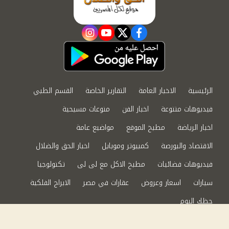
instagram
youtube
twitter
facebook
الرئيسية
الاخبار العامة
التقارير الخاصة
القسم الطبي
فيديوهات متنوعة
اخبار الفن
منوعات مسيحية
اخبار الرياضة
مطبخ الموقع
مواضيع عامة
الاقتصاد والبورصة
كمبيوتر وموبايل
اخبار الحق والضلال
فيديوهات فضائيات
مطبخ الاكل مع لى لى
تكنولوجيا
سيارات
اسعار وعروض
عقارات في مصر
الابراج الفلكية
حظك اليوم
من نحن
سياسة الخصوصية
اتصل بنا