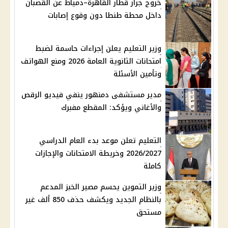
خروج جرار قطار القاهرة–دمياط عن القضبان
داخل محطة طنطا دون وقوع إصابات
وزير التعليم يعلن إجراءات حاسمة لضبط
امتحانات الثانوية العامة 2026 ومنع الهواتف
وتأمين الأسئلة
مدير مستشفى دمنهور ينفي فيديو الرقص
والأغاني ويؤكد: المقطع مفبرك
التعليم تعلن موعد بدء العام الدراسي
2026/2027 وخريطة الامتحانات والإجازات
كاملة
وزير التموين يحسم مصير الخبز المدعم
بالنظام الجديد ويكشف حذف 850 ألف غير
مستحق