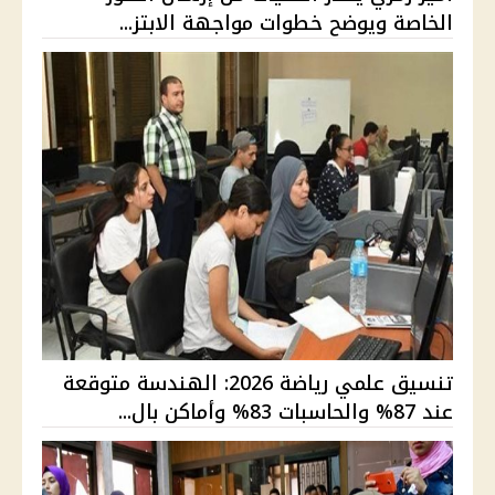
الخاصة ويوضح خطوات مواجهة الابتز...
تنسيق علمي رياضة 2026: الهندسة متوقعة
عند 87% والحاسبات 83% وأماكن بال...