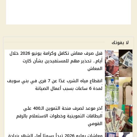
لا يفوتك
قبل صرف معاش تكافل وكرامة يونيو 2026 خلال
أيام.. تحذير مهم للمستفيدين بشأن كارت
المعاش
انقطاع مياه الشرب غدًا عن 7 قرى في بني سويف
لمدة 6 ساعات بسبب أعمال الصيانة
آخر موعد لصرف منحة التموين الـ400 علي
البطاقات التموينية وخطوات الاستعلام بالرقم
القومي
معاشات يوليو 2026 تبدأ رسميًا أول الشهر بزيادة