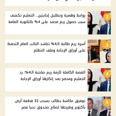
روابط وهمية وتظليل إجابتين.. التعليم تكشف
2
سبب حصول ريم محمد على 4% بالثانوية العامة
أسرة ريم طالبة الـ4% تناشد النائب العام التحفظ
3
على أوراق الإجابة وملف التظلم
القصة الكاملة لأزمة ريم صاحبة الـ4%: رد
4
التعليم ومحضر بعد إنكارها أوراق الإجابة
توفيق عكاشة يطالب بسحب 32 قطعة أرض
5
بأكتوبر وطرحها لصالح صندوق تحيا مصر