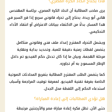
ماذا يحتاج اتحاد الكرة المصري؟
يرى صاحب المطالبة أن
اتحاد الكرة المصري
، برئاسة المهندس
هاني أبو ريدة
، يحتاج إلى تحرك قانوني سريع إذا قرر السير في
هذا المسار، بدلًا من الاكتفاء ببيانات الاعتراض أو انتقاد الأداء
التحكيمي.
ويشمل التحرك المقترح إعداد ملف فني وقانوني متكامل
يتضمن لقطات زمنية دقيقة للعبة، وتحديد بداية ونهاية
مرحلة الهجمة، وبيان ما إذا كان تدخل حكم الفيديو تم داخل
الإطار المسموح به أم تجاوزه.
كما يتضمن الطلب المقترح المطالبة بتفريغ المحادثات الصوتية
الخاصة بغرفة
تقنية الفيديو
، لمعرفة توقيت المراجعة وأسباب
استدعاء الحكم إلى اللقطة محل الجدل.
هل تؤدي المطالبات إلى إعادة المباراة؟
حتى الآن، تظل فكرة
إعادة مباراة مصر والأرجنتين
مرتبطة