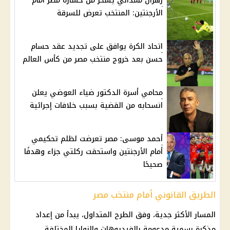
زهران ممداني يسخر من خسارة مصر أمام
الأرجنتين: المنتخب تعرض للسرقة
اتحاد الكرة يوافق على تجديد عقد حسام
حسن بعد خروج منتخب مصر من كأس العالم
محامي أسرة الدكتور ضياء العوضي يعلن
انسحابه من القضية بسبب خلافات إجرائية
أحمد موسى: مصر تعرضت لظلم تحكيمي
أمام الأرجنتين واستحقت ركلتي جزاء وهدفًا
صحيحًا
الطريق القانوني أمام منتخب مصر
المسار الأكثر جدية، وفق الطرح المتداول، يبدأ من إعداد
مذكرة رسمية مدعومة بالفيديوهات والزوايا المختلفة