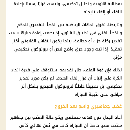
بمطالبة قانونية وتحليل تحكيمي، وليست قرارًا رسميًا بإعادة
اللقاء أو إلغاء نتيجته.
وتاريخيًا، تفرق الجهات الرياضية بين الخطأ التقديري للحكم
والخطأ الفني في تطبيق القانون، إذ يصعب إعادة مباراة بسبب
تقدير ركلة جزاء أو مخالفة، بينما يكون النقاش القانوني أكثر
تعقيدًا إذا ثبت وجود خرق واضح لنص أو بروتوكول تحكيمي
مؤثر.
لذلك فإن قوة الملف، حال تقديمه، ستتوقف على قدرة
اتحاد
الكرة
على إثبات أن قرار إلغاء الهدف لم يكن مجرد تقدير
تحكيمي، بل تطبيقًا خاطئًا لبروتوكول الفيديو بشكل أثر
مباشرة على نتيجة المباراة.
غضب جماهيري واسع بعد الخروج
أعاد الجدل حول
هدف مصطفى زيكو
حالة الغضب بين
جماهير
منتخب مصر
، خاصة أن المباراة كانت في ثمن
نهائي كأس