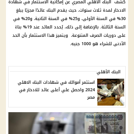
كشف
البنك الأهلي المصري
عن إمكانية
الاستثمار
في
شهادة
الادخار
لمدة ثلاث سنوات، حيث يقدم
البنك
عائدًا مجزيًا يبلغ
30% في السنة الأولى، و25% في السنة الثانية، و20% في
السنة الثالثة. بالإضافة إلى ذلك، يُحدد
العائد
عند 19% بناءً
على دوريات الصرف المتنوعة، ويتميز هذا
الاستثمار
بأن الحد
الأدنى للشراء هو 1000 جنيه.
البنك الأهلي
استثمر أموالك في شهادات البنك الاهلي
2024 واحصل علي أعلى عائد للادخار في
مصر