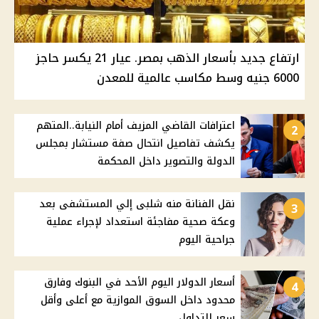
ارتفاع جديد بأسعار الذهب بمصر. عيار 21 يكسر حاجز
6000 جنيه وسط مكاسب عالمية للمعدن
اعترافات القاضي المزيف أمام النيابة..المتهم
2
يكشف تفاصيل انتحال صفة مستشار بمجلس
الدولة والتصوير داخل المحكمة
نقل الفنانة منه شلبى إلي المستشفى بعد
3
وعكة صحية مفاجئة استعداد لإجراء عملية
جراحية اليوم
أسعار الدولار اليوم الأحد في البنوك وفارق
4
محدود داخل السوق الموازية مع أعلى وأقل
سعر للتداول