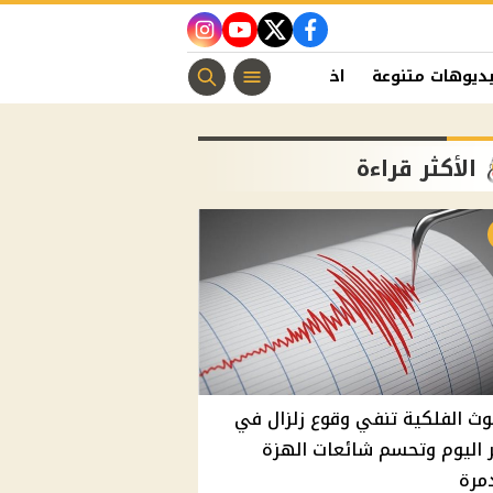
instagram
youtube
twitter
facebook
ديوهات متنوعة
اخبار الفن
منوعات مسيحية
اخبار الرياضة
الأكثر قراءة
وث الفلكية تنفي وقوع زلزال في
اليوم وتحسم شائعات الهزة
مرة