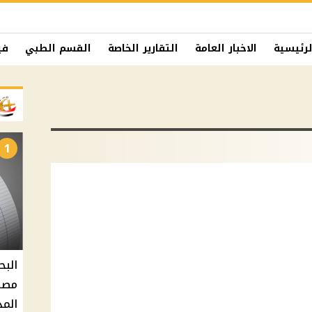
لرئيسية
الاخبار العامة
التقارير الخاصة
القسم الطبي
في
1
البح
مصر 
المد