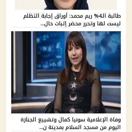
طالبة الـ4% ريم محمد: أوراق إجابة التظلم
ليست لها وتحرر محضر إثبات حال...
وفاة الإعلامية سونيا كمال وتشييع الجنازة
اليوم من مسجد السلام بمدينة ن...