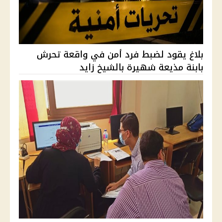
بلاغ يقود لضبط فرد أمن في واقعة تحرش
بابنة مذيعة شهيرة بالشيخ زايد