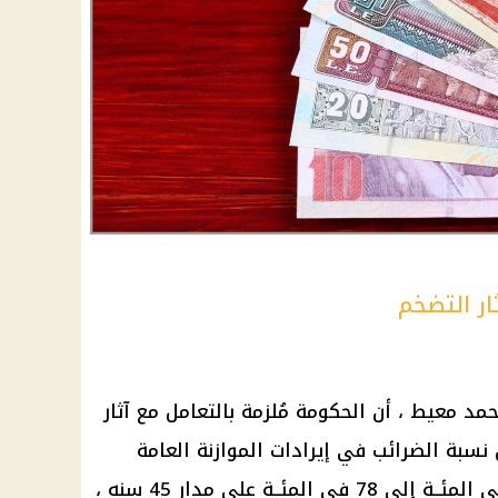
ار التضخم
مد معيط
، أن
الحكومة
مُلزمة بالتعامل مع آثار
 نسبة
الضرائب
في إيرادات الموازنة العامة
الجديدة للدولة تتراوح ما بين 68 في المئــة إلى 78 في المئــة على مدار 45 سنه ،