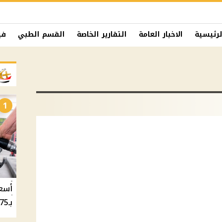
لرئيسية
الاخبار العامة
التقارير الخاصة
القسم الطبي
في
1
بـ20.75 جنيه والسولار بـ20.50 جنيه