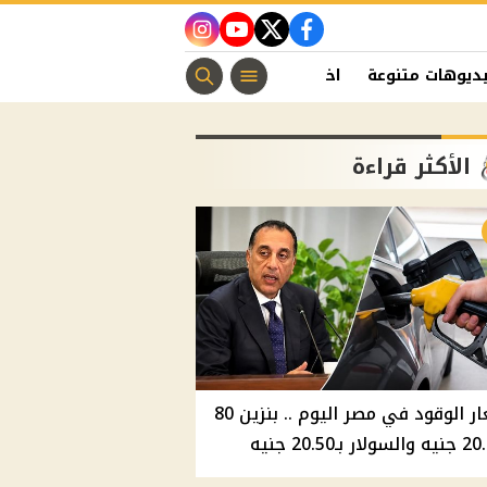
instagram
youtube
twitter
facebook
ديوهات متنوعة
اخبار الفن
منوعات مسيحية
اخبار الرياضة
الأكثر قراءة
أسعار الوقود في مصر اليوم .. بنزين 80