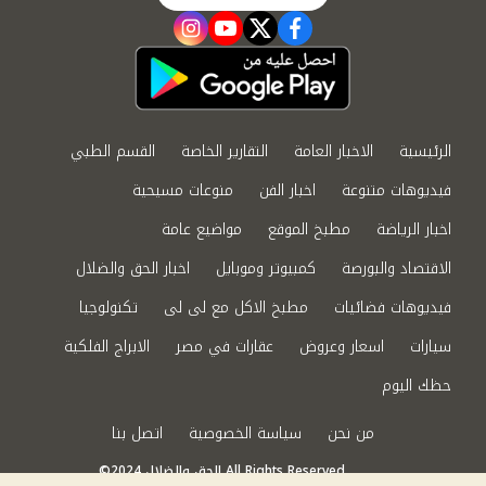
instagram
youtube
twitter
facebook
الرئيسية
الاخبار العامة
التقارير الخاصة
القسم الطبي
فيديوهات متنوعة
اخبار الفن
منوعات مسيحية
اخبار الرياضة
مطبخ الموقع
مواضيع عامة
الاقتصاد والبورصة
كمبيوتر وموبايل
اخبار الحق والضلال
فيديوهات فضائيات
مطبخ الاكل مع لى لى
تكنولوجيا
سيارات
اسعار وعروض
عقارات في مصر
الابراج الفلكية
حظك اليوم
من نحن
سياسة الخصوصية
اتصل بنا
©2024 الحق والضلال All Rights Reserved.