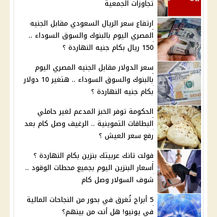
تجاوزات الجمعية
ارتفاع سعر الريال السعودي مقابل الجنيه
المصري اليوم بالبنوك والسوق السوداء ..
150 ريال بكام جنيه النهاردة ؟
سعر الدولار مقابل الجنيه المصري اليوم
بالبنوك والسوق السوداء .. هتغير 10 دولار
بكام جنيه النهاردة ؟
الحكومة توفر الخبز المدعم لغير حاملي
البطاقات التموينية .. الرغيف وصل كام بعد
رفع سعر العيش ؟
فولت تانك عربيتك بنزين بكام النهاردة ؟
أسعار البنزين اليوم بجميع محطات الوقود ..
شوف السولار وصل كام
5 أبراج تُغرق في بحور من النجاحات المالية
في يونيو! هل أنت من بينهم؟