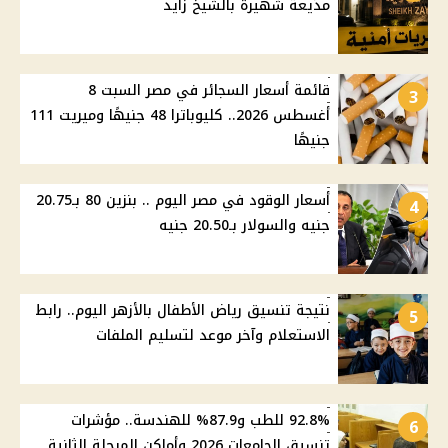
مذيعة شهيرة بالشيخ زايد
قائمة أسعار السجائر في مصر السبت 8
3
أغسطس 2026.. كليوباترا 48 جنيهًا وميريت 111
جنيهًا
أسعار الوقود في مصر اليوم .. بنزين 80 بـ20.75
4
جنيه والسولار بـ20.50 جنيه
نتيجة تنسيق رياض الأطفال بالأزهر اليوم.. رابط
5
الاستعلام وآخر موعد لتسليم الملفات
92.8% للطب و87.9% للهندسة.. مؤشرات
6
تنسيق الجامعات 2026 وأماكن المرحلة الثانية