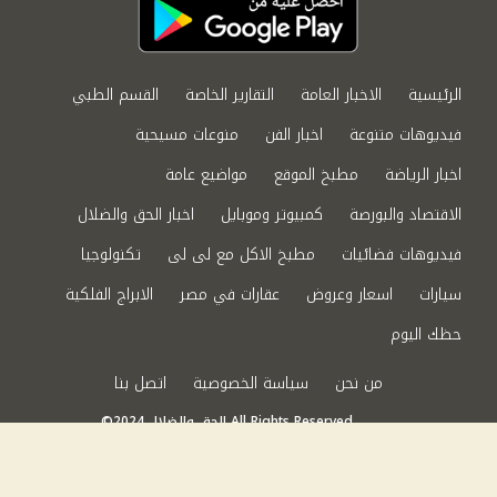
الرئيسية
الاخبار العامة
التقارير الخاصة
القسم الطبي
فيديوهات متنوعة
اخبار الفن
منوعات مسيحية
اخبار الرياضة
مطبخ الموقع
مواضيع عامة
الاقتصاد والبورصة
كمبيوتر وموبايل
اخبار الحق والضلال
فيديوهات فضائيات
مطبخ الاكل مع لى لى
تكنولوجيا
سيارات
اسعار وعروض
عقارات في مصر
الابراج الفلكية
حظك اليوم
من نحن
سياسة الخصوصية
اتصل بنا
©2024 الحق والضلال All Rights Reserved.
Powered by