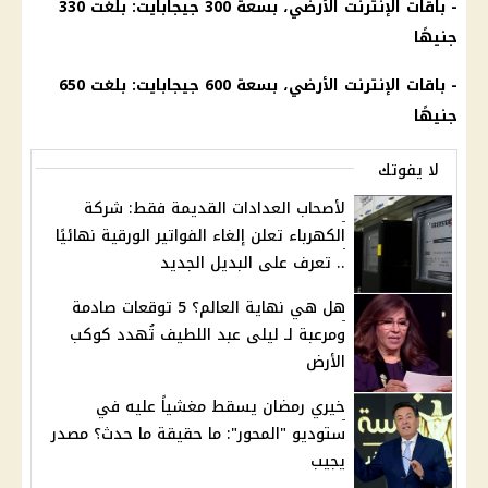
- باقات الإنترنت الأرضي، بسعة 300 جيجابايت: بلغت 330
جنيهًا
- باقات الإنترنت الأرضي، بسعة 600 جيجابايت: بلغت 650
جنيهًا
لا يفوتك
لأصحاب العدادات القديمة فقط: شركة
الكهرباء تعلن إلغاء الفواتير الورقية نهائيًا
.. تعرف على البديل الجديد
هل هي نهاية العالم؟ 5 توقعات صادمة
ومرعبة لـ ليلى عبد اللطيف تُهدد كوكب
الأرض
خيري رمضان يسقط مغشياً عليه في
ستوديو "المحور": ما حقيقة ما حدث؟ مصدر
يجيب