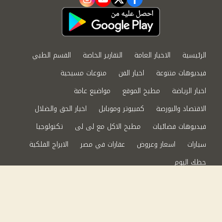
instagram
youtube
twitter
facebook
الرئيسية
الاخبار العامة
التقارير الخاصة
القسم الطبي
فيديوهات متنوعة
اخبار الفن
منوعات مسيحية
اخبار الرياضة
مطبخ الموقع
مواضيع عامة
الاقتصاد والبورصة
كمبيوتر وموبايل
اخبار الحق والضلال
فيديوهات فضائيات
مطبخ الاكل مع لى لى
تكنولوجيا
سيارات
اسعار وعروض
عقارات في مصر
الابراج الفلكية
حظك اليوم
من نحن
سياسة الخصوصية
اتصل بنا
©2024 الحق والضلال All Rights Reserved.
Powered by