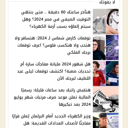
لا يفوتك
هتأخر ساعتك 60 دقيقة .. متى ينتهي
التوقيت الصيفي في مصر 2024؟ وهل
سيتم إلغاؤه بسبب أزمة الكهرباء؟
توقعات كارمن شماس لـ 2024: هتسافر ولا
هتحب ولا هتكسب فلوس؟ اعرف توقعات
برجك الفلكي
هل شهور 2024 مليانة مفاجآت سارة أم
تحديات صعبة؟ اكتشف توقعات ليلى عبد
اللطيف لبرجك الآن
هتقبض راتبك بعد ساعات قليلة: رسميًا
المالية تعلن موعد صرف مرتبات شهر يوليو
2024 بعد تبكيرها
وزير الكهرباء الجديد أمام البرلمان يُعلن قرارًا
مفاجئًا لأصحاب العدادات القديمة: هل