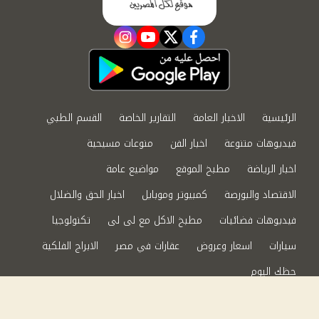
instagram
youtube
twitter
facebook
الرئيسية
الاخبار العامة
التقارير الخاصة
القسم الطبي
فيديوهات متنوعة
اخبار الفن
منوعات مسيحية
اخبار الرياضة
مطبخ الموقع
مواضيع عامة
الاقتصاد والبورصة
كمبيوتر وموبايل
اخبار الحق والضلال
فيديوهات فضائيات
مطبخ الاكل مع لى لى
تكنولوجيا
سيارات
اسعار وعروض
عقارات في مصر
الابراج الفلكية
حظك اليوم
من نحن
سياسة الخصوصية
اتصل بنا