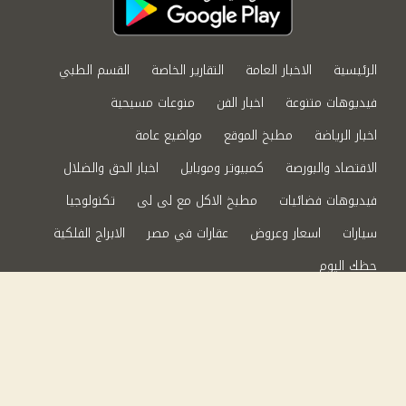
الرئيسية
الاخبار العامة
التقارير الخاصة
القسم الطبي
فيديوهات متنوعة
اخبار الفن
منوعات مسيحية
اخبار الرياضة
مطبخ الموقع
مواضيع عامة
الاقتصاد والبورصة
كمبيوتر وموبايل
اخبار الحق والضلال
فيديوهات فضائيات
مطبخ الاكل مع لى لى
تكنولوجيا
سيارات
اسعار وعروض
عقارات في مصر
الابراج الفلكية
حظك اليوم
من نحن
سياسة الخصوصية
اتصل بنا
©2024 الحق والضلال All Rights Reserved.
Powered by