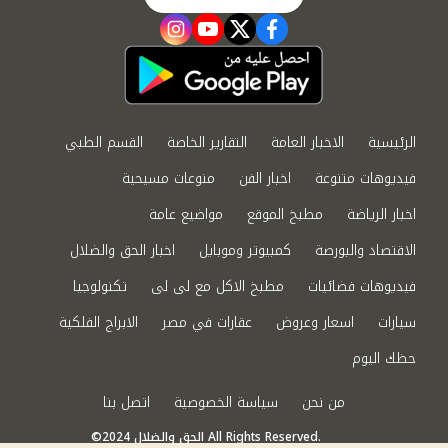
instagram
youtube
twitter
facebook
الرئيسية
الاخبار العامة
التقارير الخاصة
القسم الطبي
فيديوهات متنوعة
اخبار الفن
منوعات مسيحية
اخبار الرياضة
مطبخ الموقع
مواضيع عامة
الاقتصاد والبورصة
كمبيوتر وموبايل
اخبار الحق والضلال
فيديوهات فضائيات
مطبخ الاكل مع لى لى
تكنولوجيا
سيارات
اسعار وعروض
عقارات في مصر
الابراج الفلكية
حظك اليوم
من نحن
سياسة الخصوصية
اتصل بنا
©2024 الحق والضلال All Rights Reserved.