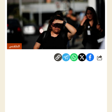
الطقس
شارك