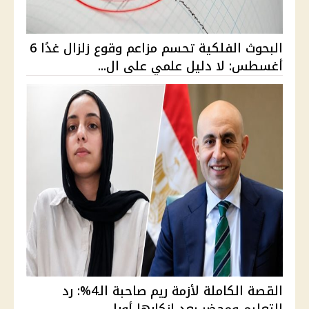
البحوث الفلكية تحسم مزاعم وقوع زلزال غدًا 6
أغسطس: لا دليل علمي على ال...
القصة الكاملة لأزمة ريم صاحبة الـ4%: رد