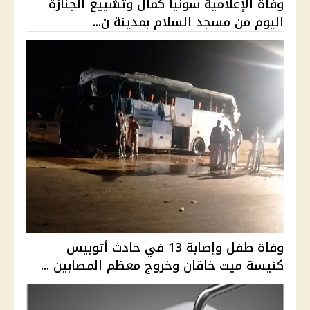
وفاة الإعلامية سونيا كمال وتشييع الجنازة
اليوم من مسجد السلام بمدينة ن...
وفاة طفل وإصابة 13 في حادث أتوبيس
كنيسة ميت خاقان وخروج معظم المصابين ...