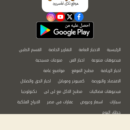
instagram
youtube
twitter
facebook
الرئيسية
الاخبار العامة
التقارير الخاصة
القسم الطبي
فيديوهات متنوعة
اخبار الفن
منوعات مسيحية
اخبار الرياضة
مطبخ الموقع
مواضيع عامة
الاقتصاد والبورصة
كمبيوتر وموبايل
اخبار الحق والضلال
فيديوهات فضائيات
مطبخ الاكل مع لى لى
تكنولوجيا
سيارات
اسعار وعروض
عقارات في مصر
الابراج الفلكية
حظك اليوم
من نحن
سياسة الخصوصية
اتصل بنا