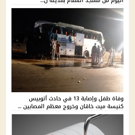
اليوم من مسجد السلام بمدينة ن...
وفاة طفل وإصابة 13 في حادث أتوبيس
كنيسة ميت خاقان وخروج معظم المصابين ...