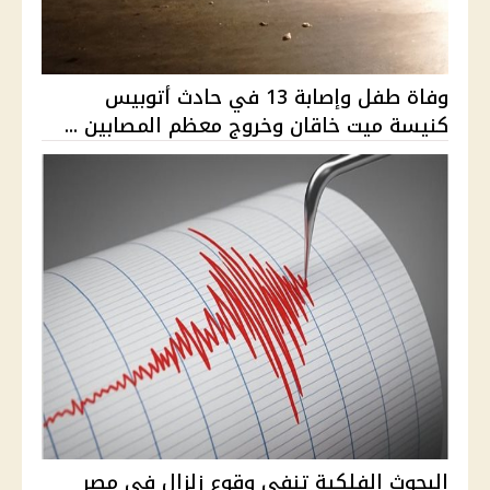
وفاة طفل وإصابة 13 في حادث أتوبيس
كنيسة ميت خاقان وخروج معظم المصابين ...
البحوث الفلكية تنفي وقوع زلزال في مصر