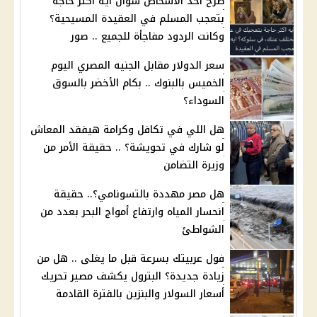
طرح أحد الأشخاص سؤال ايه اكتر حاجة
بتعجب المسلم في العقيدة المسيحية؟
وكانت الردود مفاجأة للجميع .. صور
سعر الدولار مقابل الجنيه المصري اليوم
الخميس بالبنوك .. بكام الأخضر بالسوق
السوداء؟
هل اللي في تكافل وكرامة هيفقد المعاش
لو شارك في تحويشة؟ .. حقيقة الأمر من
وزيرة التضامن
هل مصر مهددة بالتسونامي؟.. حقيقة
انحسار المياه وارتفاع أمواج البحر بعدد من
الشواطئ
فول عربيتك بسرعة قبل ما يغلى .. هل من
زيادة جديدة؟ البترول يكشف مصير تحريك
أسعار السولار والبنزين بالفترة القادمة