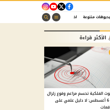
instagram
youtube
twitter
facebook
ديوهات متنوعة
اخبار الفن
منوعات مسيحية
اخبار الرياضة
الأكثر قراءة
وث الفلكية تحسم مزاعم وقوع زلزال
غدًا 6 أغسطس: لا دليل علمي على
قعات