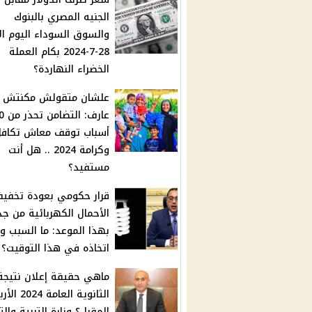
الجنيه المصري بالبنوك
والسوق السوداء اليوم ال
28-7-2024 بكام العملة
الخضراء النهاردة؟
علشان متقولش مكنتش
عارف: الت
أسباب توقف معاش تكاف
وكرامة 2024 .. هل أنت
مستفيد؟
قرار حكومي بعودة تخفي
الأحمال الكهربائية من جد
بهذا الموعد: ما السبب ور
اتخاذه في هذا التوقيت؟
ماهي حقيقة إعلان نتيجة
الثانوية العامة 4
المقبل؟ وزارة التربية والت