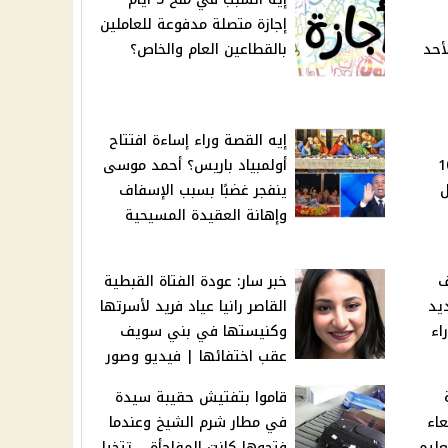
إجازة متصلة مدفوعة للعاملين
أحد
بالقطاعين العام والخاص؟
إيه القصة وراء إساءة افتتاح
ضامن تحذر من 10
أولمبياد باريس؟ أحمد موسى
ل
ينفجر غضبًا بسبب الإسفاف
وإهانة العقيدة المسيحية
ف
خبر سار: عودة الفتاة القبطية
يد
القاصر رانيا عياد فريد لأسرتها
اء
وكنيستها في بني سويف
عقب اختفائها | فيديو وصور
قاموا بتفتيش حقيبة سيدة
202 الأربعاء
في مطار شرم الشيخ وعندما
عليم
فتحوها كانت المفاجأة .. تتخيل