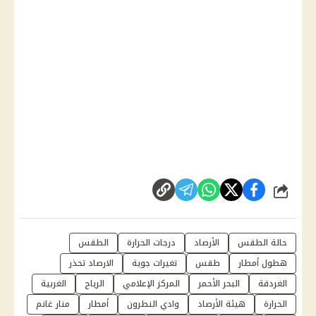
شارك
حالة الطقس
الأرصاد
درجات الحرارة
الطقس
هطول أمطار
طقس
تغيرات جوية
الارصاد تحذر
الغردقة
البحر الأحمر
المركز الإعلامي
الرياح
الغربية
الحرارة
هيئة الأرصاد
وادي النطرون
أمطار
منار غانم