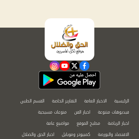
instagram
youtube
twitter
facebook
الرئيسية
الاخبار العامة
التقارير الخاصة
القسم الطبي
فيديوهات متنوعة
اخبار الفن
منوعات مسيحية
اخبار الرياضة
مطبخ الموقع
مواضيع عامة
الاقتصاد والبورصة
كمبيوتر وموبايل
اخبار الحق والضلال