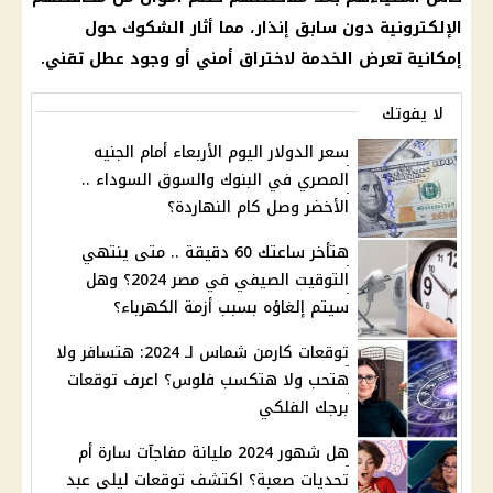
الإلكترونية دون سابق إنذار، مما أثار الشكوك حول
إمكانية تعرض الخدمة لاختراق أمني أو وجود عطل تقني.
لا يفوتك
سعر الدولار اليوم الأربعاء أمام الجنيه
المصري في البنوك والسوق السوداء ..
الأخضر وصل كام النهاردة؟
هتأخر ساعتك 60 دقيقة .. متى ينتهي
التوقيت الصيفي في مصر 2024؟ وهل
سيتم إلغاؤه بسبب أزمة الكهرباء؟
توقعات كارمن شماس لـ 2024: هتسافر ولا
هتحب ولا هتكسب فلوس؟ اعرف توقعات
برجك الفلكي
هل شهور 2024 مليانة مفاجآت سارة أم
تحديات صعبة؟ اكتشف توقعات ليلى عبد