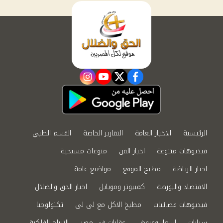
instagram
youtube
twitter
facebook
الرئيسية
الاخبار العامة
التقارير الخاصة
القسم الطبي
فيديوهات متنوعة
اخبار الفن
منوعات مسيحية
اخبار الرياضة
مطبخ الموقع
مواضيع عامة
الاقتصاد والبورصة
كمبيوتر وموبايل
اخبار الحق والضلال
فيديوهات فضائيات
مطبخ الاكل مع لى لى
تكنولوجيا
سيارات
اسعار وعروض
عقارات في مصر
الابراج الفلكية