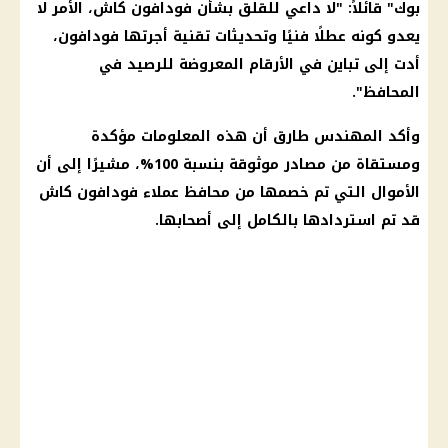
بوك
" قائلاً: "لا داعي للقلق بشأن
فودافون
كاش، الأمر لا
يعدو كونه عطلًا فنيًا وتحديثات تقنية أجرتها
فودافون
،
أدت إلى تباين في الأرقام المعروضة للرصيد في
المحافظ".
وأكد المهندس طارق أن هذه المعلومات مؤكدة
ومستقاة من مصادر موثوقة بنسبة 100%، مشيرًا إلى أن
الأموال
التي تم خصمها من محافظ عملاء
فودافون
كاش
قد تم استردادها بالكامل إلى أصحابها.