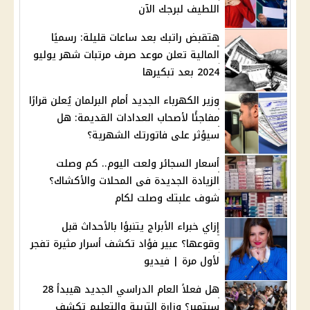
اللطيف لبرجك الآن
هتقبض راتبك بعد ساعات قليلة: رسميًا
المالية تعلن موعد صرف مرتبات شهر يوليو
2024 بعد تبكيرها
وزير الكهرباء الجديد أمام البرلمان يُعلن قرارًا
مفاجئًا لأصحاب العدادات القديمة: هل
سيؤثر على فاتورتك الشهرية؟
أسعار السجائر ولعت اليوم.. كم وصلت
الزيادة الجديدة فى المحلات والأكشاك؟
شوف علبتك وصلت لكام
إزاي خبراء الأبراج يتنبؤا بالأحداث قبل
وقوعها؟ عبير فؤاد تكشف أسرار مثيرة تفجر
لأول مرة | فيديو
هل فعلاً العام الدراسي الجديد هيبدأ 28
سبتمبر؟ وزارة التربية والتعليم تكشف