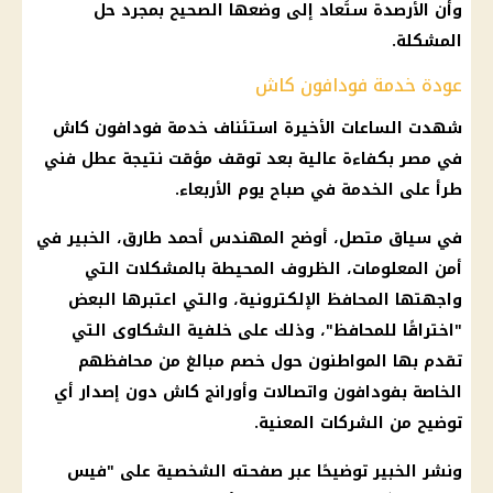
وأن الأرصدة ستُعاد إلى وضعها الصحيح بمجرد حل
المشكلة.
عودة خدمة فودافون كاش
شهدت الساعات الأخيرة استئناف خدمة
فودافون
كاش
في مصر بكفاءة عالية بعد توقف مؤقت نتيجة عطل فني
طرأ على الخدمة في صباح يوم الأربعاء.
في سياق متصل، أوضح المهندس أحمد طارق، الخبير في
أمن المعلومات، الظروف المحيطة بالمشكلات التي
واجهتها
المحافظ الإلكترونية
، والتي اعتبرها البعض
"اختراقًا للمحافظ"، وذلك على خلفية الشكاوى التي
تقدم بها المواطنون حول خصم مبالغ من محافظهم
الخاصة بفودافون واتصالات وأورانج كاش دون إصدار أي
توضيح من
الشركات
المعنية.
ونشر الخبير توضيحًا عبر صفحته الشخصية على "
فيس