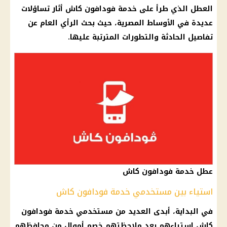
العطل الذي طرأ على خدمة
فودافون كاش
أثار تساؤلات
عديدة في الأوساط المصرية، حيث بحث
الرأي العام
عن
تفاصيل الحادثة والتطورات المترتبة عليها.
عطل خدمة فودافون كاش
استياء بين مستخدمي خدمة فودافون كاش
في البداية، أبدى العديد من مستخدمي خدمة
فودافون
كاش
استياءهم بعد ملاحظتهم خصم
أموال
من محافظهم