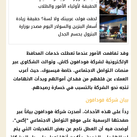
الحقيقة لأولياء الأمور والطلاب
لحقت فولت عربيتك ولا لسة؟ حقيقة زيادة
أسعار البنزين والسولار اليوم مصدر بوزارة
البترول يحسم الجدل
وقد تفاقمت الأمور عندما تعطلت خدمات
المحافظ
الإلكترونية
لشركة
فودافون
كاش، وتوالت الشكاوى عبر
منصات
التواصل الاجتماعي
، خاصة
فيسبوك
، حيث أعرب
العملاء عن قلقهم من فقدان أموالهم وبدأت الاتهامات
تتجه نحو
الشركة
بالتسبب في خسارة رصيدهم.
بيان شركة فودافون
رداً على هذه الأحداث، أصدرت
شركة فودافون
بياناً عبر
صفحتها الرسمية على
موقع التواصل الاجتماعي
"إكس"،
أوضحت فيه أن العطل ناجم عن بعض التعديلات التي يتم