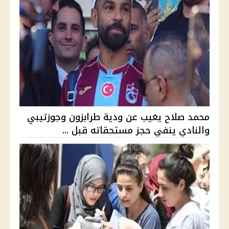
محمد صلاح يغيب عن ودية طرابزون وجوزتيبي
والنادي ينفي حجز مستحقاته قبل ...