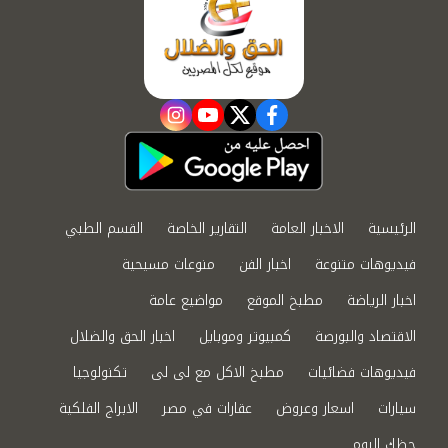
instagram
youtube
twitter
facebook
الرئيسية
الاخبار العامة
التقارير الخاصة
القسم الطبي
فيديوهات متنوعة
اخبار الفن
منوعات مسيحية
اخبار الرياضة
مطبخ الموقع
مواضيع عامة
الاقتصاد والبورصة
كمبيوتر وموبايل
اخبار الحق والضلال
فيديوهات فضائيات
مطبخ الاكل مع لى لى
تكنولوجيا
سيارات
اسعار وعروض
عقارات في مصر
الابراج الفلكية
حظك اليوم