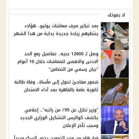
لا يفوتك
بعد تبكير صرف معاشات يوليو.. هؤلاء
ينتظرهم زيادة جديدة بداية من هذا الشهر
وصل لـ 12600 جنيه.. تفاصيل رفع الحد
الادنى والاقصى للمعاشات خلال 10 أعوام
"بيان رسمي من التضامن"
شعور مفاجئ تحول إلى مأساة.. وفاة طالبة
ثانوية عامة بالقاهرة بعد أداء الامتحان
"وزير تنازل عن 95٪ من راتبه".. إعلامي
يكشف كواليس التشكيل الوزاري الجديد
وسبب تأخر الإعلان
قرار هام من وزير التموين يخص السكر ويبدأ