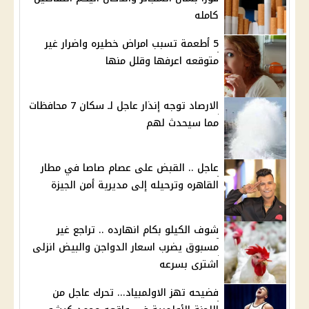
كامله
5 أطعمة تسبب امراض خطيره واضرار غير
متوقعه اعرفها وقلل منها
الارصاد توجه إنذار عاجل لـ سكان 7 محافظات
مما سيحدث لهم
عاجل .. القبض على عصام صاصا في مطار
القاهره وترحيله إلى مديرية أمن الجيزة
شوف الكيلو بكام انهارده .. تراجع غير
مسبوق يضرب اسعار الدواجن والبيض انزلى
اشترى بسرعه
فضيحه تهز الاولمبياد... تحرك عاجل من