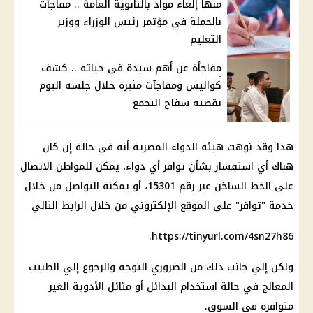
منها إلغاء مواد بالثانوية العامة .. مفاجآت
بالجملة في مؤتمر رئيس الوزراء ووزير
التعليم
مفاجأة عن أهم سيدة في حياته .. كشف
كواليس ومفاجآت مثيرة خلال جلسه اليوم
بقضية سفاح التجمع
هذا وقد نوهت
هيئة الدواء المصرية
أنه في حالة إن كان
هناك أي استفسار بشأن توافر أي
دواء
، يمكن للمواطن الاتصال
على الخط الساخن عبر رقم 15301، أو يمكنة التواصل من خلال
خدمة "توافر" على الموقع الإلكتروني من خلال الرابط التالي
https://tinyurl.com/4sn27h86.
ولكن إلي جانب ذلك من الضروري التوجه والرجوع إلي
الطبيب
المعالج في حالة استخدام البدائل أو مئائل
الأدوية
الغير
متوافره في السوق.