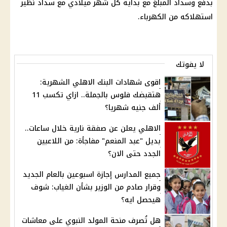
بدفع وسداد المبلغ مع بداية كل شهر ميلادي مع سداد نظير
استهلاكه من
الكهرباء
.
لا يفوتك
اقوى شهادات البنك الاهلي الشهرية:
هتقبضك فلوس بالجملة.. ازاي تكسب 11
ألف جنيه شهريا؟
الاهلي يعلن عن صفقة نارية خلال ساعات..
بديل "عبد المنعم" مفاجأة: من اللاعبين
الجدد حتى الان؟
جميع المدارس إجازة اسبوعين بالعام الجديد
وقرار صادم من الوزير بشأن الغياب: شوف
هيحصل ايه؟
هل تُصرف منحة المولد النبوي على معاشات