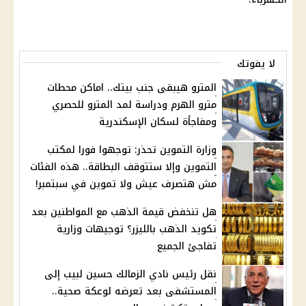
لا يفوتك
المترو هيبقى جنب بيتك.. اماكن محطات
مترو الهرم ودراسة لمد المترو للحصري
ومفاجأة لسكان الإسكندرية
وزارة التموين تحذر: توجهوا فورا لمكتب
التموين وإلا ستتوقف البطاقة.. هذه الفئات
مش هتصرف عيش ولا تموين في سبتمبر!
هل تنخفض قيمة الذهب مع المواطنين بعد
تكويد الذهب بالليزر؟ توجيهات وزارية
تفاجئ الجميع
نقل رئيس نادي الزمالك حسين لبيب إلى
المستشفى بعد تعرضه لوعكة صحية..