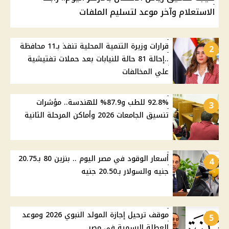
الاستعلام وآخر موعد لتسليم الملفات
قرارات وزيرة التنمية المحلية تنفذ بـ11 محافظة
2
..إحالة 81 حالة للنيابات بعد حملات تفتيشية
علي المخالفات
92.8% للطب و87.9% للهندسة.. مؤشرات
3
تنسيق الجامعات 2026 وأماكن المرحلة الثانية
أسعار الوقود في مصر اليوم .. بنزين 80 بـ20.75
4
جنيه والسولار بـ20.50 جنيه
موقف ترحيل إجازة المولد النبوي 2026 وموعد
5
العطلة الرسمية في مصر