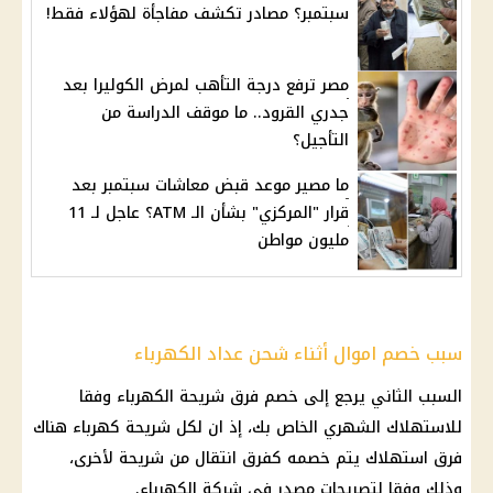
سبتمبر؟ مصادر تكشف مفاجأة لهؤلاء فقط!
مصر ترفع درجة التأهب لمرض الكوليرا بعد
جدري القرود.. ما موقف الدراسة من
التأجيل؟
ما مصير موعد قبض معاشات سبتمبر بعد
قرار "المركزي" بشأن الـ ATM؟ عاجل لـ 11
مليون مواطن
سبب خصم اموال أثناء شحن عداد الكهرباء
السبب الثاني يرجع إلى خصم فرق شريحة
الكهرباء
وفقا
للاستهلاك الشهري الخاص بك، إذ ان لكل شريحة
كهرباء
هناك
فرق استهلاك يتم خصمه كفرق انتقال من شريحة لأخرى،
وذلك وفقا لتصريحات مصدر في
شركة الكهرباء
.