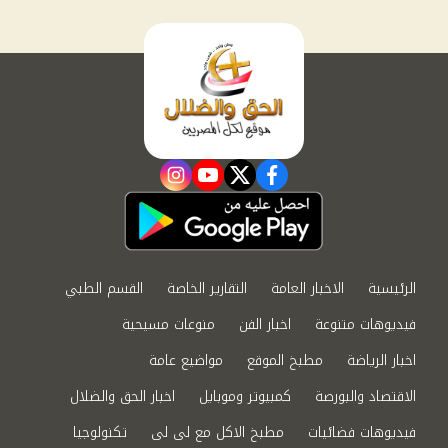
instagram
youtube
twitter
facebook
الرئيسية
الاخبار العامة
التقارير الخاصة
القسم الطبي
فيديوهات متنوعة
اخبار الفن
منوعات مسيحية
اخبار الرياضة
مطبخ الموقع
مواضيع عامة
الاقتصاد والبورصة
كمبيوتر وموبايل
اخبار الحق والضلال
فيديوهات فضائيات
مطبخ الاكل مع لى لى
تكنولوجيا