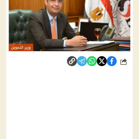
وزير التموين
شارك