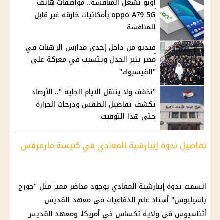
أوبو تشعل المنافسة.. مواصفات هاتف
oppo A79 5G بأمكانيات خارقة غير قابل
للمنافسة
فيديو من داخل إحدى مدارس الراهبات في
مصر يثير الجدل ويتسبب في معركة على
"الفيسبوك"
"نخفف ولا ينتقل الايام الجاية ".. الأرصاد
تكشف تفاصيل الطقس ودرجات الحرارة
حتى هذا التوقيت
تفاصيل ندوة إيبارشية المعادي في كنيسة مارمرقس
اتسمت ندوة إيبارشية المعادي بوجود محاضر مميز مثل "جورج
باسيليوس" أستاذ علم الدفاعيات في معهد القديس
أثناسيوس في ولاية تكساس في أمريكا، ومعهد القديس