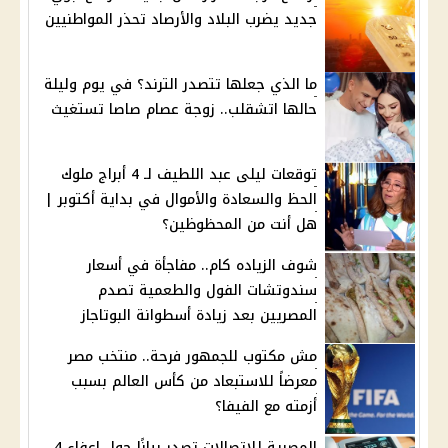
جديد يضرب البلاد والأرصاد تحذر المواطنيين
ما الذي جعلها تتصدر الترند؟ في يوم وليلة
حالها اتشقلب.. زوجة عصام صاصا تستغيث
توقعات ليلى عبد اللطيف لـ 4 أبراج ملوك
الحظ والسعادة والأموال في بداية أكتوبر |
هل أنت من المحظوظين؟
شوف الزياده كام.. مفاجأة في أسعار
سندوتشات الفول والطعمية تصدم
المصريين بعد زيادة أسطوانة البوتاجاز
مش مكتوب للجمهور فرحة.. منتخب مصر
معرضاً للاستبعاد من كأس العالم بسبب
أزمته مع الفيفا؟
المصرية للاتصالات تصدر بيانًا حول إعفاء 4