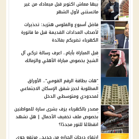
بيها معاش اكتوبر قبل ميعادك من غير
ماتستنى لأول الشهر
فاضل أسبوع والفلوس هتزيد: تحذيرات
لأصحاب العدادات القديمة قبل ما فاتورة
الكهرباء تضربكم بفائدة
قبل المباراة بأيام.. اعرف رسالة تركي آل
الشيخ بخصوص مباراة الأهلي والزمالك
"هات بطاقة الرقم القومي".. الأوراق
المطلوبة لحجز شقق الإسكان الاجتماعي
لمحدودي ومتوسطي الدخل
مصدر بالكهرباء يزف بشرى سارة للمواطنين
بخصوص ملف تخفيف الأحمال | هل نشهد
انقطاعًا للنور مجددًا؟
ارتفاع درجات الحراره من جديد.. مرتفع جوي