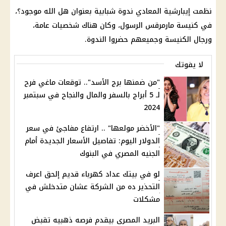
نظمت إيبارشية المعادي ندوة شبابية بعنوان هل الله موجود؟،
في كنيسة مارمرقس الرسول، وكان هناك شخصيات عامة،
ورجال الكنيسة وجميعهم حضروا الندوة.
لا يفوتك
"من ضمنها برج الأسد".. توقعات ماغي فرح
لـ 5 أبراج بالسفر والمال والنجاح في سبتمبر
2024
"الأخضر مولعها" .. ارتفاع مفاجئ في سعر
الدولار اليوم: تفاصيل الأسعار الجديدة أمام
الجنيه المصري في البنوك
لو في بيتك عداد كهرباء قديم إلحق اعرف
التحذير ده من الشركة عشان متدخلش في
مشكلات
البريد المصرى بيقدم فرصه ذهبيه تقبض