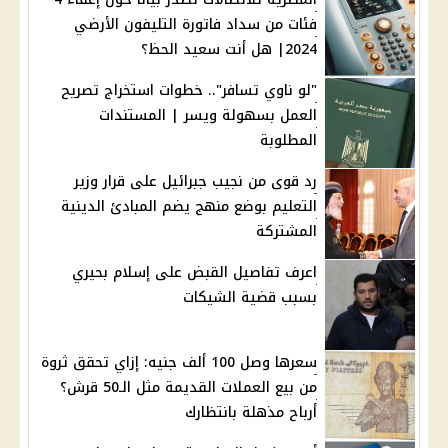
فئات من سداد فاتورة التليفون الأرضي
2024| هل أنت سعيد الحظ؟
"لو ناوي تسافر".. خطوات استخراج تصريح
العمل بسهولة ويسر | المستندات
المطلوبة
رد قوى من نجيب جبرائيل على قرار وزير
التعليم بوضع منهج يضم المبادئ الدينية
المشتركة
اعرف تفاصيل القبض على إسلام بحيري
بسبب قضية الشيكات
سعرها وصل 100 ألف جنيه: إزاي تحقق ثروة
من بيع العملات القديمة مثل الـ50 قرش؟
أرباح مذهلة بانتظارك