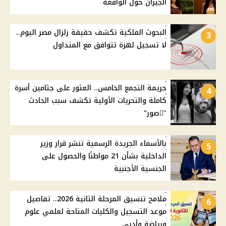
الجيران حول الواقعة
البحوث الفلكية تكشف حقيقة زلزال مصر اليوم..
3
لا تسجيل لهزة تتوافق مع المتداول
جريمة التجمع الخامس.. العثور على جثامين أسرة
4
كاملة والتحريات الأولية تكشف سبب الحادث
"ًصور"
بالأسماء الجريدة الرسمية تنشر قرار وزير
5
الداخلية بشأن 21 مواطنًا والحصول على
الجنسية الأجنبية
ملامح تنسيق المرحلة الثانية 2026.. تفاصيل
6
موعد التسجيل والكليات المتاحة لعلمي علوم
ورياضة وأدبي