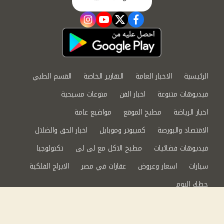
instagram
youtube
twitter
facebook
الرئيسية
الاخبار العامة
التقارير الخاصة
القسم الطبي
فيديوهات متنوعة
اخبار الفن
منوعات مسيحية
اخبار الرياضة
مطبخ الموقع
مواضيع عامة
الاقتصاد والبورصة
كمبيوتر وموبايل
اخبار الحق والضلال
فيديوهات فضائيات
مطبخ الاكل مع لى لى
تكنولوجيا
سيارات
اسعار وعروض
عقارات في مصر
الابراج الفلكية
حظك اليوم
من نحن
سياسة الخصوصية
اتصل بنا
©2024 الحق والضلال All Rights Reserved.