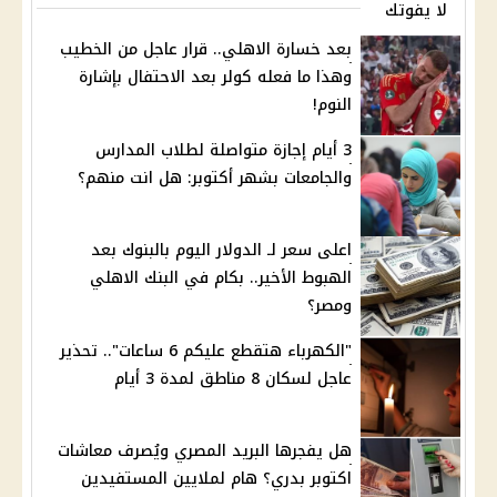
لا يفوتك
بعد خسارة الاهلي.. قرار عاجل من الخطيب
وهذا ما فعله كولر بعد الاحتفال بإشارة
النوم!
3 أيام إجازة متواصلة لطلاب المدارس
والجامعات بشهر أكتوبر: هل انت منهم؟
اعلى سعر لـ الدولار اليوم بالبنوك بعد
الهبوط الأخير.. بكام في البنك الاهلي
ومصر؟
"الكهرباء هتقطع عليكم 6 ساعات".. تحذير
عاجل لسكان 8 مناطق لمدة 3 أيام
هل يفجرها البريد المصري ويُصرف معاشات
اكتوبر بدري؟ هام لملايين المستفيدين