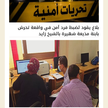
بلاغ يقود لضبط فرد أمن في واقعة تحرش
بابنة مذيعة شهيرة بالشيخ زايد