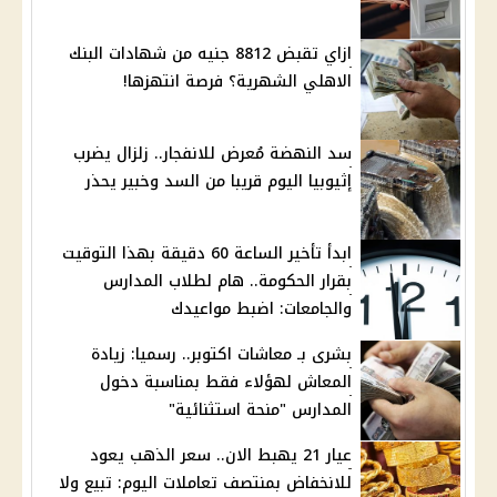
ازاي تقبض 8812 جنيه من شهادات البنك
الاهلي الشهرية؟ فرصة انتهزها!
سد النهضة مُعرض للانفجار.. زلزال يضرب
إثيوبيا اليوم قريبا من السد وخبير يحذر
ابدأ تأخير الساعة 60 دقيقة بهذا التوقيت
بقرار الحكومة.. هام لطلاب المدارس
والجامعات: اضبط مواعيدك
بشرى بـ معاشات اكتوبر.. رسميا: زيادة
المعاش لهؤلاء فقط بمناسبة دخول
المدارس "منحة استثنائية"
عيار 21 يهبط الان.. سعر الذهب يعود
للانخفاض بمنتصف تعاملات اليوم: تبيع ولا