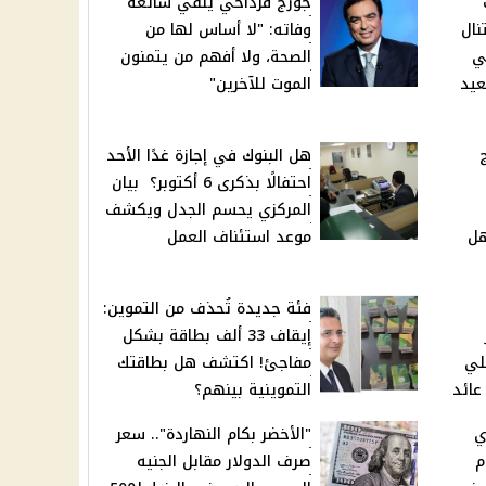
جورج قرداحي ينفي شائعة
تنال
وفاته: "لا أساس لها من
ي
الصحة، ولا أفهم من يتمنون
عيد
الموت للآخرين"
براج
هل البنوك في إجازة غدًا الأحد
احتفالًا بذكرى 6 أكتوبر؟ بيان
المركزي يحسم الجدل ويكشف
هل
موعد استئناف العمل
فئة جديدة تُحذف من التموين:
إيقاف 33 ألف بطاقة بشكل
لي
مفاجئ! اكتشف هل بطاقتك
التموينية بينهم؟
ي
"الأخضر بكام النهاردة".. سعر
م
صرف الدولار مقابل الجنيه