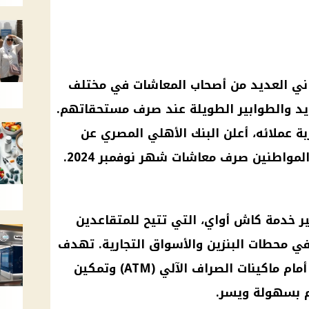
اني العديد من
أصحاب المعاشات
في مختلف
يد والطوابير الطويلة عند
صرف
مستحقاتهم.
ة عملائه، أعلن
البنك الأهلي المصري
عن
لمواطنين
صرف
معاشات شهر نوفمبر 2024
.
ر
خدمة كاش أواي، التي تتيح للمتقاعدين
 في محطات
البنزين
والأسواق التجارية. تهدف
أمام
ماكينات الصراف الآلي
(ATM) وتمكين
 بسهولة ويسر.