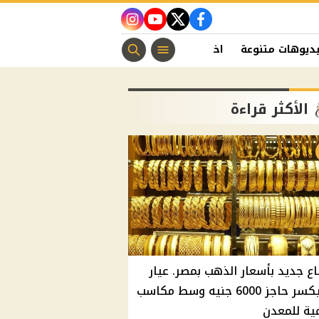
instagram
youtube
twitter
facebook
ديوهات متنوعة
اخبار الفن
منوعات مسيحية
اخبار الرياضة
الأكثر قراءة
اع جديد بأسعار الذهب بمصر. عيار
21 يكسر حاجز 6000 جنيه وسط مكاسب
ية للمعدن