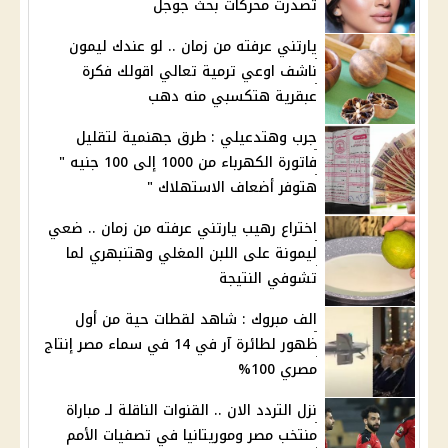
تصدرت محركات بحث جوجل
يارتني عرفته من زمان .. لو عندك ليمون
ناشف اوعي ترمية تعالي اقولك فكرة
عبقرية هتكسبي منه دهب
جرب وهتدعيلي : طرق جهنمية لتقليل
فاتورة الكهرباء من 1000 إلى 100 جنيه "
هتوفر أضعاف الاستهلاك "
اختراع رهيب يارتني عرفته من زمان .. ضعي
ليمونة على اللبن المغلي وهتنبهري لما
تشوفي النتيجة
الف مبروك : شاهد لقطات حية من أول
ظهور لطائرة آر في 14 في سماء مصر إنتاج
مصري 100%
نزل التردد الان .. القنوات الناقلة لـ مباراة
منتخب مصر وموريتانيا في تصفيات الأمم