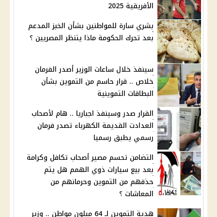
الأفريقية 2025
بشري سارة للمواطنين بشأن الخبز المدعم
بعد تحرك الحكومة ماذا يتنظر المصريين ؟
سينفذ خلال ساعات الوزير أصدر الفرمان
خلاص .. قرار حاسم من التموين بشأن
البطاقات التموينية
القرار صدر وسينفذ اجباريا .. هام لأصحاب
العدادت القديمة الكهرباء تصدر فرمان
رسمي يطبق رسميا
التضامن تحسم مصير أصحاب تكافل وكرامة
بعد بيع سيارات ذوي الهمم هل يتم
حذفهم من التموين وحرمانهم من
المعاشات ؟
هدية التموين لـ 64 ميلون مواطن .. وزير