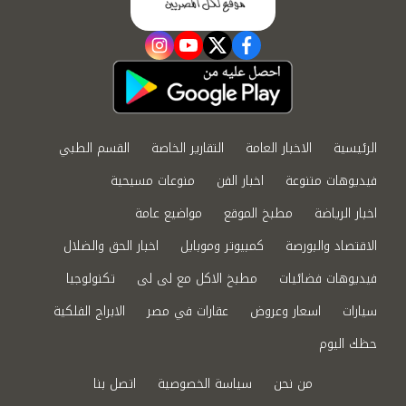
instagram
youtube
twitter
facebook
الرئيسية
الاخبار العامة
التقارير الخاصة
القسم الطبي
فيديوهات متنوعة
اخبار الفن
منوعات مسيحية
اخبار الرياضة
مطبخ الموقع
مواضيع عامة
الاقتصاد والبورصة
كمبيوتر وموبايل
اخبار الحق والضلال
فيديوهات فضائيات
مطبخ الاكل مع لى لى
تكنولوجيا
سيارات
اسعار وعروض
عقارات في مصر
الابراج الفلكية
حظك اليوم
من نحن
سياسة الخصوصية
اتصل بنا