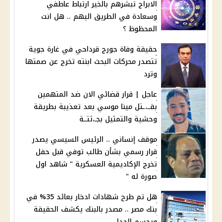
الابراج تبشرهم بالخير ارتباط عاطفي
وسعادة في الطريق اليهم .. هل انت
المحظوظ ؟
حقيقة وفاة جورج قرداحي في غارة جوية
تتصدر محركات البحث ابنته تخرج عن صمتها
وترد
عاجل | قرار قضائي الان ضد المتهمين
بقــ،ـتل مينا موسي بعد تعذيبة بطريقة
وحشية والتمثيل بجـ،ثتــة
موقف إنساني .. الرئيس السيسي يصدر
قرار رسمي بشأن طالب توفي قبل حفل
تخرج الإكاديمية العسكرية " شاهد اول
صورة له "
هل تم طرح شهادات ادخار بعائد 35% في
بنك مصر .. مصدر بالبنك يكشف الحقيقة
ويحسم الجدل