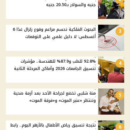
جنيه والسولار بـ20.50 جنيه
البحوث الفلكية تحسم مزاعم وقوع زلزال غدًا 6
3
أغسطس: لا دليل علمي على التوقعات
92.8% للطب و87.9% للهندسة.. مؤشرات
4
تنسيق الجامعات 2026 وأماكن المرحلة الثانية
منة شلبي تخضع لجراحة الأحد بعد أزمة صحية
5
وتنتظر «عنبر الموت» و«فرقة الموت»
نتيجة تنسيق رياض الأطفال بالأزهر اليوم.. رابط
6