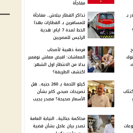
مفاجأة
 بـ
تذاكر القطار ببلاش.. مفاجأة
للمسافرين بـ القطارات بهذا
الخط لمدة 7 ايام: هدية
الرئيس للمصريين
ح
فرصة ذهبية لأصحاب
% بالبنوك
المعاشات: اقبض معاش نوفمبر
ك
بدلا من الانتظار اول الشهر:
اكتشف الطريقة؟
كيلو اللحمة بـ 260 جنيه.. هل
كتئاب
تصريحات صبحي كابر بشأن
الأسعار صحيحة؟ مصدر يجيب
محاكمة جنائية.. النيابة العامة
وعات
تصدر بيان عاجل بشأن قضية