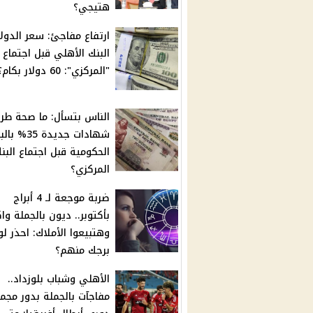
هتيجي؟
ارتفاع مفاجئ: سعر الدولار
البنك الأهلي قبل اجتماع
"المركزي": 60 دولار بكام؟
الناس بتسأل: ما صحة طر
شهادات جديدة 35
الحكومية قبل اجتماع البن
المركزي؟
ضربة موجعة لـ 4 أبراج
بأكتوبر.. ديون بالجملة وا
وهتبيعوا الأملاك: احذر لو
برجك منهم؟
الأهلي وشباب بلوزداد..
مفاجآت بالجملة بدور مجم