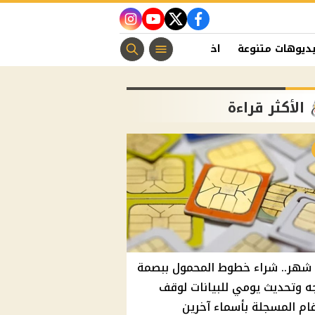
instagram
youtube
twitter
facebook
ديوهات متنوعة
اخبار الفن
منوعات مسيحية
اخبار الرياضة
الأكثر قراءة
شهر.. شراء خطوط المحمول ببصمة
ه وتحديث يومي للبيانات لوقف
قام المسجلة بأسماء آخرين