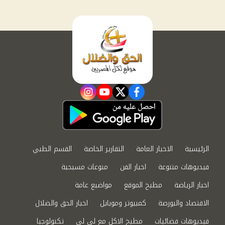
instagram
youtube
twitter
facebook
الرئيسية
الاخبار العامة
التقارير الخاصة
القسم الطبي
فيديوهات متنوعة
اخبار الفن
منوعات مسيحية
اخبار الرياضة
مطبخ الموقع
مواضيع عامة
الاقتصاد والبورصة
كمبيوتر وموبايل
اخبار الحق والضلال
فيديوهات فضائيات
مطبخ الاكل مع لى لى
تكنولوجيا