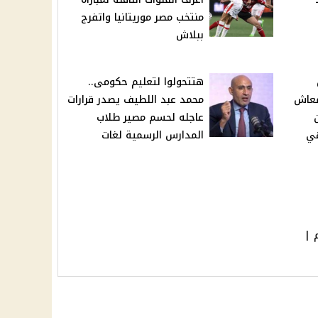
منتخب مصر موريتانيا واتفرج
ببلاش
هتتحولوا لتعليم حكومى..
المعاش
محمد عبد اللطيف يصدر قرارات
عاجله لحسم مصير طلاب
هي
المدارس الرسمية لغات
دار 3 أيام |