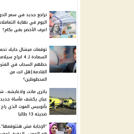
تراجع جديد في سعر الدول
اليوم في نهاية التعاملات
اعرف الأخضر بقى بكام؟
توقعات ميشال حايك تحم
السعادة لـ 4 ابراج سي
حظهم السحاب في الفترة
القادمة|هل انت من
المحظوظين؟
ياترى ماتت ولاعايشه.. ش
عيان يكشف مأساة جديد
بأتوبيس الموت الذي راح
ضحيته 13 طالبا
"الإجابة مش هتتوقعها"..
هو المعنى الدقيق لمفرد