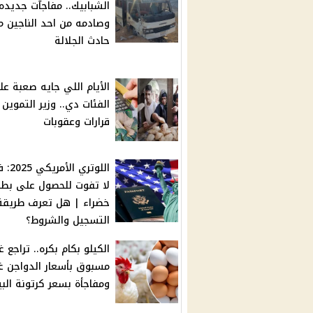
الشبابيك.. مفاجآت جديده
وصادمه من احد الناجين م
حادث الجلالة
الأيام اللي جايه صعبة ع
الفئات دي.. وزير التموين
قرارات وعقوبات
اللوتري ا
لا تفوت للحصول على بطا
خضراء | هل تعرف طريقة
التسجيل والشروط؟
الكيلو بكام بكره.. تراجع غ
مسبوق بأسعار الدواجن غ
ومفاجأة بسعر كرتونة الب