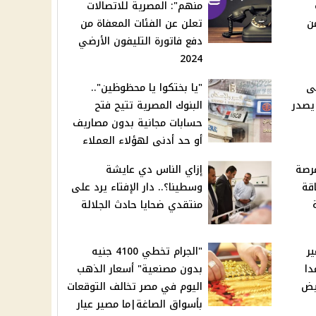
منهم": المصرية للاتصالات
ن
تعلن عن الفئات المعفاة من
دفع فاتورة التليفون الأرضي
2024
لى
"يا بختكوا يا محظوظين"..
 يصدر
البنوك المصرية تتيح فتح
حسابات مجانية بدون مصاريف
أو حد أدنى لهؤلاء العملاء
لأمريكي 2025: فرصة
إزاي الناس دي عايشة
قة
وسطينا؟.. دار الإفتاء يرد على
منتقدي ضحايا حادث الجلالة
ير
"الجرام تخطي 4100 جنيه
دا
بدون مصنعية" أسعار الذهب
يض
اليوم في مصر تخالف التوقعات
بأسواق الصاغة|ما مصير عيار