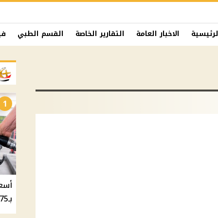
لرئيسية
الاخبار العامة
التقارير الخاصة
القسم الطبي
في
1
بـ20.75 جنيه والسولار بـ20.50 جنيه