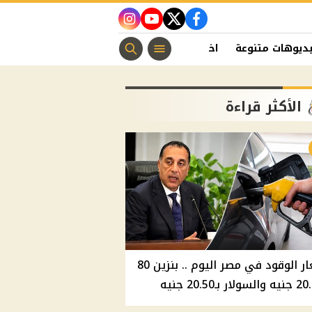
instagram
youtube
twitter
facebook
ديوهات متنوعة
اخبار الفن
منوعات مسيحية
اخبار الرياضة
الأكثر قراءة
أسعار الوقود في مصر اليوم .. بنزين 80