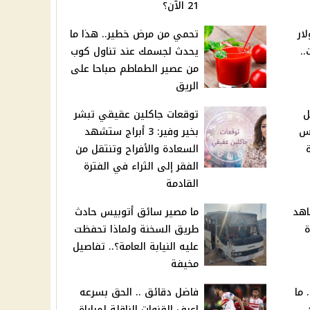
21 الآن؟
ار
تحمي من مرض خطير.. هذا ما
..
يحدث لجسمك عند تناول كوب
من عصير الطماطم صباحا على
الريق
ل
توقعات جاكلين عقيقي تبشر
لامس
بخير وفير: 3 أبراج ستشهد
السعادة والأفراح وتنتقل من
الفقر إلى الثراء في الفترة
القادمة
اهد
ما مصير سائق أتوبيس حادث
ة
طريق السخنة ولماذا تحفظت
عليه النيابة العامة؟.. تفاصيل
مخيفة
 ما
فاضل دقائق .. الحق بسرعه
اعرف القنوات الناقلة لمباراة