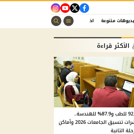
instagram
youtube
twitter
facebook
ديوهات متنوعة
اخبار الفن
منوعات مسيحية
اخبار الرياضة
الأكثر قراءة
92.8% للطب و87.9% للهندسة..
مؤشرات تنسيق الجامعات 2026 وأماكن
حلة الثانية