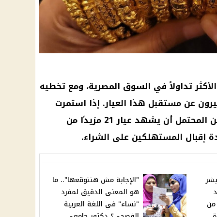
أكثر تداولاً في السوق المصرية، ومع تخطيه
العالمية في الارتفاع، فمن المحتمل أن يشهد عيار 21 مزيدًا من
دة إقبال
المستهلكين
على الشراء.
بشر
"الإجابة مش هتتوقعها".. ما
هد
هو المعنى الدقيق لمفرد
 من
"نساء" في اللغة العربية
ة
الفصحى؟ دكتور جامعي