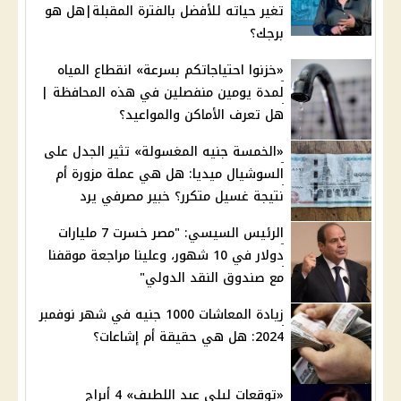
تغير حياته للأفضل بالفترة المقبلة|هل هو
برجك؟
«خزنوا احتياجاتكم بسرعة» انقطاع المياه
لمدة يومين منفصلين في هذه المحافظة |
هل تعرف الأماكن والمواعيد؟
«الخمسة جنيه المغسولة» تثير الجدل على
السوشيال ميديا: هل هي عملة مزورة أم
نتيجة غسيل متكرر؟ خبير مصرفي يرد
الرئيس السيسي: "مصر خسرت 7 مليارات
دولار في 10 شهور، وعلينا مراجعة موقفنا
مع صندوق النقد الدولي"
زيادة المعاشات 1000 جنيه في شهر نوفمبر
2024: هل هي حقيقة أم إشاعات؟
«توقعات ليلى عبد اللطيف» 4 أبراج