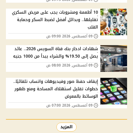
10 أطعمة ومشروبات يجب على مريض السكري
تقليلها.. وبدائل أفضل لضبط السكر وحماية
القلب
09 أغسطس, 2026 09:00 ص
شهادات ادخار بنك قناة السويس 2026.. عائد
يصل إلى 19.50% والشراء يبدأ من 1000 جنيه
09 أغسطس, 2026 08:00 ص
إيقاف حفظ صور وفيديوهات واتساب تلقائيًا..
خطوات تقليل استهلاك المساحة ومنع ظهور
الوسائط بالمعرض
09 أغسطس, 2026 07:00 ص
المزيد