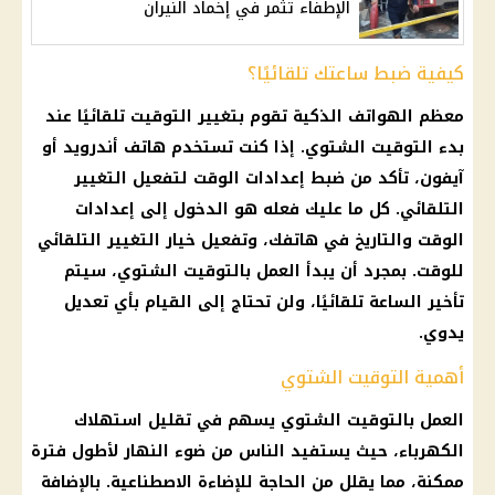
الإطفاء تثمر في إخماد النيران
كيفية ضبط ساعتك تلقائيًا؟
معظم
الهواتف
الذكية تقوم بتغيير التوقيت تلقائيًا عند
بدء
التوقيت الشتوي
. إذا كنت تستخدم
هاتف
أندرويد
أو
آيفون، تأكد من ضبط إعدادات الوقت لتفعيل التغيير
التلقائي. كل ما عليك فعله هو الدخول إلى إعدادات
الوقت والتاريخ في هاتفك، وتفعيل خيار التغيير التلقائي
للوقت. بمجرد أن يبدأ العمل بالتوقيت الشتوي، سيتم
تأخير الساعة
تلقائيًا، ولن تحتاج إلى القيام بأي تعديل
يدوي.
أهمية التوقيت الشتوي
العمل بالتوقيت الشتوي يسهم في تقليل
استهلاك
الكهرباء
، حيث يستفيد الناس من ضوء النهار لأطول فترة
ممكنة، مما يقلل من الحاجة للإضاءة الاصطناعية. بالإضافة