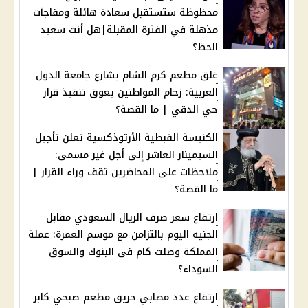
محظوظة ستستقبل سعادة هائلة ومفاجآت
مذهلة في الفترة المقبلة|هل أنت سعيد
الحظ؟
غلق مطعم كرم الشام بشارع جامعة الدول
العربية: زحام المواطنين يعوق تنفيذ قرار
حي الدقي | ما القصة؟
الكنيسة القبطية الأرثوذكسية تعلن تأجيل
السيمينار العاشر إلى أجل غير مسمى:
ملاحظات على المحاضرين تقف وراء القرار |
ما القصة؟
ارتفاع سعر صرف الريال السعودي مقابل
الجنيه اليوم بالتزامن مع موسم العمرة: عملة
المملكة وصلت كام في البنوك والسوق
السوداء؟
ارتفاع عدد مصابي حريق مطعم صبحي كابر