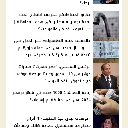
برجك؟
«خزنوا احتياجاتكم بسرعة» انقطاع المياه
لمدة يومين منفصلين في هذه المحافظة |
هل تعرف الأماكن والمواعيد؟
«الخمسة جنيه المغسولة» تثير الجدل على
السوشيال ميديا: هل هي عملة مزورة أم
نتيجة غسيل متكرر؟ خبير مصرفي يرد
الرئيس السيسي: "مصر خسرت 7 مليارات
دولار في 10 شهور، وعلينا مراجعة موقفنا
مع صندوق النقد الدولي"
زيادة المعاشات 1000 جنيه في شهر نوفمبر
2024: هل هي حقيقة أم إشاعات؟
«توقعات ليلى عبد اللطيف» 4 أبراج
محظوظة ستستقبل سعادة هائلة ومفاجآت