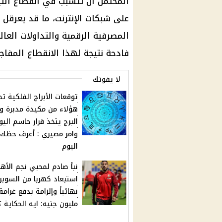
المحتمل أن تتسبب في
انقطاع التي
على شبكات
الإنترنت
، ما قد يعرقل 
المصرفية
الرقمية والتداولات العال
فادحة نتيجة لهذا الانقطاع المفاج
لا يفوتك
توقعات الأبراج الفلكية تح
هؤلاء من مكيدة مدبرة و
البرج يتخذ قرار حاسم اليو
وامر مصيري : أعرف حظك
اليوم
نبأ صادم لمحبي نجم الأهل
استبعاد كهربا من السوبر
نهائياً وإلزامة بدفع غرامة
مليون جنيه: ايه الحكاية ؟