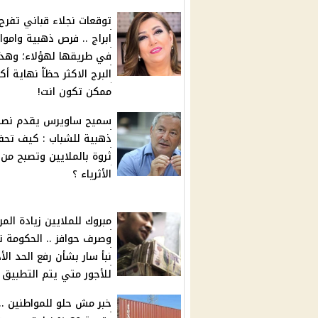
ابراج .. فرص ذهبية واموا
في طريقها لهؤلاء؛ وهذا
البرج الاكثر حظاّ نهاية أكت
ممكن تكون انت!
سميح ساويرس يقدم نصي
ذهبية للشباب : كيف تح
ثروة بالملايين وتصبح من
الأثرياء ؟
مبروك للملايين زيادة المر
وصرف حوافز .. الحكومة 
نبأ سار بشأن رفع الحد الأ
للأجور متي يتم التطبيق 
خبر مش حلو للمواطنين ..