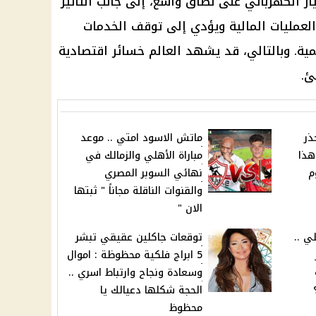
ار الكهربائي
على نطاق واسع، إلى جانب التأثير
العمليات
المالية
ويؤدي إلى توقف
الخدمات
مية. وبالتالي، قد يشهد العالم خسائر اقتصادية
ئ.
ذر
ماتش الاسود امتي .. موعد
هذا
مباراة الأهلي والزمالك في
م
نهائي السوبر المصري
والقنوات الناقلة مجاناً " ثبتها
الان "
ي ..
توقعات جاكلين عقيقي تبشر
5 ابراج فلكية محظوظة : اموال
وسعادة ونجاح وارتباط اسري ..
الحجة شكلها دعيالك يا
محظوظ