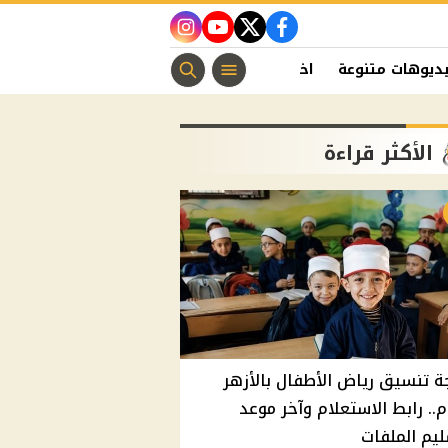
instagram
youtube
twitter
facebook
ديوهات متنوعة
اخبار الفن
منوعات مسيحية
اخبار الرياضة
الأكثر قراءة
ة تنسيق رياض الأطفال بالأزهر
م.. رابط الاستعلام وآخر موعد
يم الملفات