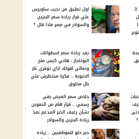
توقعات نجلاء قباني تفرح 3
اول تعليق من نجيب ساويرس
ل
علي قرار زيادة سعر البنزين
والسولار في مصر ماذا قال ؟
وبر
حة
بعد زيادة سعر اسطوانات
قق
البوتاجاز : هاتي كيس ملح
وتعالي اقولك ازاي توفري غاز
الانبوبة .. فكرة متخطرش علي
بال مخلوق
تبات
خلاص سعر العيش بقي
تزف
رسمي .. قرار هام من التموين
دنى
بشأن رغيف الخبز المدعم بعد
؟
زيادة البنزين والسولار
خبر حلو للموظفيين .. زيادة