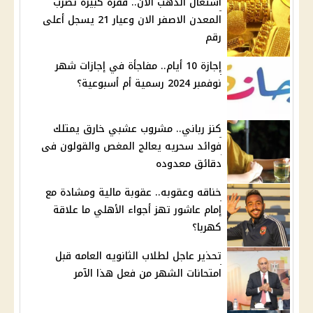
اشتعال الذهب الآن.. قفزه كبيره تضرب
المعدن الاصفر الان وعيار 21 يسجل أعلى
رقم
إجازة 10 أيام.. مفاجأة في إجازات شهر
نوفمبر 2024 رسمية أم أسبوعية؟
كنز رباني.. مشروب عشبي خارق يمتلك
فوائد سحريه يعالج المغص والقولون فى
دقائق معدوده
خناقه وعقوبه.. عقوبة مالية ومشادة مع
إمام عاشور تهز أجواء الأهلي ما علاقة
كهربا؟
تحذير عاجل لطلاب الثانويه العامه قبل
امتحانات الشهر من فعل هذا الآمر