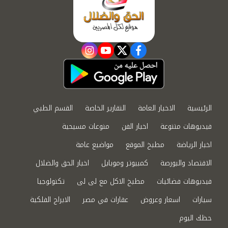
instagram
youtube
twitter
facebook
الرئيسية
الاخبار العامة
التقارير الخاصة
القسم الطبي
فيديوهات متنوعة
اخبار الفن
منوعات مسيحية
اخبار الرياضة
مطبخ الموقع
مواضيع عامة
الاقتصاد والبورصة
كمبيوتر وموبايل
اخبار الحق والضلال
فيديوهات فضائيات
مطبخ الاكل مع لى لى
تكنولوجيا
سيارات
اسعار وعروض
عقارات في مصر
الابراج الفلكية
حظك اليوم