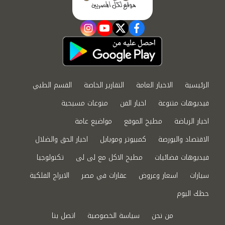
instagram
youtube
twitter
facebook
الرئيسية
الاخبار العامة
التقارير الخاصة
القسم الطبي
فيديوهات متنوعة
اخبار الفن
منوعات مسيحية
اخبار الرياضة
مطبخ الموقع
مواضيع عامة
الاقتصاد والبورصة
كمبيوتر وموبايل
اخبار الحق والضلال
فيديوهات فضائيات
مطبخ الاكل مع لى لى
تكنولوجيا
سيارات
اسعار وعروض
عقارات في مصر
الابراج الفلكية
حظك اليوم
من نحن
سياسة الخصوصية
اتصل بنا