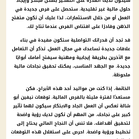
سيكون لديك القدرة على التفكير بشكل مبتكر وإيجاد
حلول مالية غير تقليدية. ستحصل على فرص جديدة في
العمل أو من خلال الاستثمارات، لذا عليك أن تكون متفتح
الذهن وقادرًا على اقتناص الفرص عندما تتاح لك.
قد تجد أن قدراتك التواصلية ستكون مفيدة في بناء
علاقات جديدة تساعدك في مجال العمل. تذكر أن التعامل
مع الآخرين بطريقة إيجابية ومهنية سيفتح أمامك أبوابًا
جديدة. مع الجهد المناسب، يمكنك تحقيق نجاحات مالية
ملحوظة.
الخاتمة، إذا كنت من
مواليد
أحد هذه
الأبراج
، فكن
مستعدًا لفترة مليئة بالفرص
المالية
.
توقعات
نيفين أبو
شالة تعكس أن العمل الجاد والابتكار سيكون لهما تأثير
كبير على نجاحك. من المهم أن تكون لديك رؤية واضحة
لتحقيق أهدافك، فلا تنسَ أن النجاح المالي يحتاج إلى
تخطيط ورؤية واضحة. احرص على استغلال هذه
التوقعات