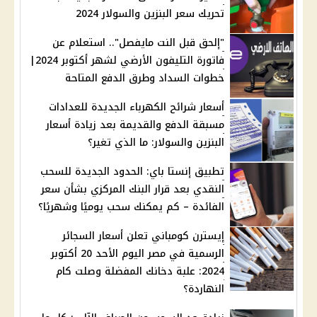
تحريك سعر البنزين والسولار 2024
"إلحق قبل النت مايفصل".. استعلام عن
فاتورة التليفون الأرضي لشهر أكتوبر 2024|
خطوات السداد وطرق الدفع المتاحة
أسعار شرائح الكهرباء الجديدة للعدادات
مسبقة الدفع والقديمة بعد زيادة أسعار
البنزين والسولار: ما الذي تغير؟
تطبيق إنستا باي: الحدود الجديدة للسحب
النقدي بعد قرار البنك المركزي بشأن سعر
الفائدة – كم يمكنك سحب يوميًا وشهريًا؟
إيسترن كومباني تعلن أسعار السجائر
الرسمية في مصر اليوم الأحد 20 أكتوبر
2024: علبة دخانك المفضلة وصلت كام
النهاردة؟