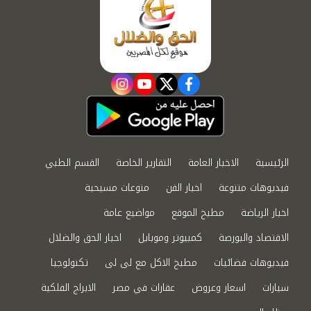
instagram
youtube
twitter
facebook
الرئيسية
الاخبار العامة
التقارير الخاصة
القسم الطبي
فيديوهات متنوعة
اخبار الفن
منوعات مسيحية
اخبار الرياضة
مطبخ الموقع
مواضيع عامة
الاقتصاد والبورصة
كمبيوتر وموبايل
اخبار الحق والضلال
فيديوهات فضائيات
مطبخ الاكل مع لى لى
تكنولوجيا
سيارات
اسعار وعروض
عقارات في مصر
الابراج الفلكية