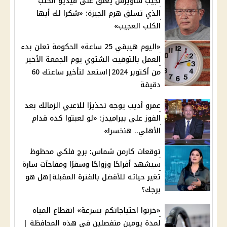
نجيب ساويرس يعلق على فيديو الكلب
الذي تسلق هرم الجيزة: «شكرا لك أيها
الكلب العجيب»
«اليوم هيبقي 25 ساعة» الحكومة تعلن بدء
العمل بالتوقيت الشتوي يوم الجمعة الأخير
من أكتوبر 2024|استعد لتأخير ساعتك 60
دقيقة
عمرو أديب يوجه تحذيرًا للاعبي الزمالك بعد
الفوز على بيراميدز: «لو لعبتوا كده قدام
الأهلي.. هنخسر!»
توقعات كارمن شماس: برج فلكي محظوظ
سيشهد أفراحًا وزواجًا وسفرًا ومفاجآت سارة
تغير حياته للأفضل بالفترة المقبلة|هل هو
برجك؟
«خزنوا احتياجاتكم بسرعة» انقطاع المياه
لمدة يومين منفصلين في هذه المحافظة |