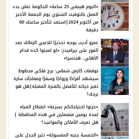
«اليوم هيبقي 25 ساعة» الحكومة تعلن بدء
العمل بالتوقيت الشتوي يوم الجمعة الأخير
من أكتوبر 2024|استعد لتأخير ساعتك 60
دقيقة
عمرو أديب يوجه تحذيرًا للاعبي الزمالك بعد
الفوز على بيراميدز: «لو لعبتوا كده قدام
الأهلي.. هنخسر!»
توقعات كارمن شماس: برج فلكي محظوظ
سيشهد أفراحًا وزواجًا وسفرًا ومفاجآت سارة
تغير حياته للأفضل بالفترة المقبلة|هل هو
برجك؟
«خزنوا احتياجاتكم بسرعة» انقطاع المياه
لمدة يومين منفصلين في هذه المحافظة |
هل تعرف الأماكن والمواعيد؟
«الخمسة جنيه المغسولة» تثير الجدل على