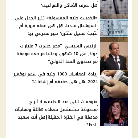
هل تعرف الأماكن والمواعيد؟
«الخمسة جنيه المغسولة» تثير الجدل على
السوشيال ميديا: هل هي عملة مزورة أم
نتيجة غسيل متكرر؟ خبير مصرفي يرد
الرئيس السيسي: "مصر خسرت 7 مليارات
دولار في 10 شهور، وعلينا مراجعة موقفنا
مع صندوق النقد الدولي"
زيادة المعاشات 1000 جنيه في شهر نوفمبر
2024: هل هي حقيقة أم إشاعات؟
«توقعات ليلى عبد اللطيف» 4 أبراج
محظوظة ستستقبل سعادة هائلة ومفاجآت
مذهلة في الفترة المقبلة|هل أنت سعيد
الحظ؟