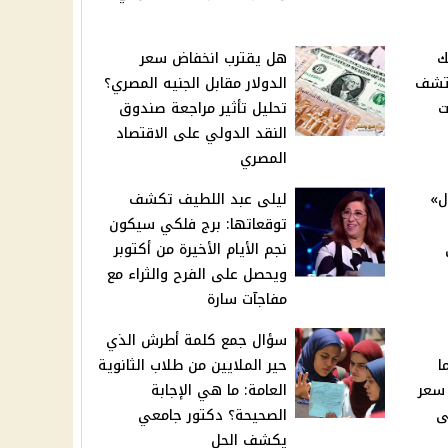
ك
هل يقترب انخفاض سعر
ري 2024: اكتشف
الدولار مقابل الجنيه المصري؟
ت
تحليل تأثير مراجعة صندوق
النقد الدولي على الاقتصاد
المصري
ل»
ليلى عبد اللطيف تكشف
توقعاتها: برج فلكي سيكون
نجم الأيام الأخيرة من أكتوبر
ويحصل على الفرح والثراء مع
مفاجآت سارة
سؤال جمع كلمة أطرش الذي
ما
حير الملايين من طلاب الثانوية
 سعر
العامة: ما هي الإجابة
ى
الصحيحة؟ دكتور جامعي
يكشف الحل