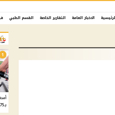
لرئيسية
الاخبار العامة
التقارير الخاصة
القسم الطبي
في
1
بـ20.75 جنيه والسولار بـ20.50 جنيه