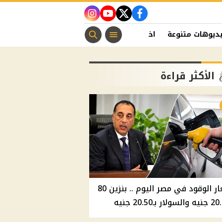
instagram
youtube
twitter
facebook
ديوهات متنوعة
اخبار الفن
منوعات مسيحية
اخبار الرياضة
الأكثر قراءة
أسعار الوقود في مصر اليوم .. بنزين 80