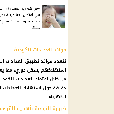
«من هو رب السماء؟».. س
في امتحان لغة عربية يحر
بنت صغيرة كتبت "يسوع"
حقها!
فوائد العدادات الكودية
تتعدد
فوائد
تطبيق
العدادات ال
استهلاكهم بشكل دوري، مما يعز
من خلال اعتماد
العدادات الكودية
دقيقة حول استهلاك
العدادات ا
الكهرباء
.
ضرورة التوعية بأهمية القراءة 