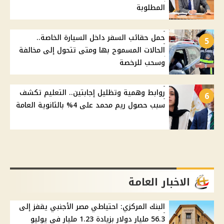
المطلوبة
حمل حقائب السفر داخل السيارة الخاصة..
5
الحالات المسموح بها ومتى تتحول إلى مخالفة
وسحب للرخصة
روابط وهمية وتظليل إجابتين.. التعليم تكشف
6
سبب حصول ريم محمد على 4% بالثانوية العامة
الاخبار العامة
البنك المركزي: احتياطي مصر الأجنبي يقفز إلى
56.3 مليار دولار بزيادة 1.23 مليار في يوليو