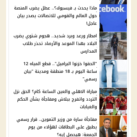
ماذا يحدث بـ فيسبوك؟.. عطل يضرب المنصة
حول العالم والقومي للاتصالات يصدر بيان
عاجل!
امطار ورعد وبرد شديد.. هجوم شتوي يضرب
البلاد بهذا الموعد والأرصاد تحذر طلاب
المدارس
"الحقوا خزنوا البراميل".. قطع المياه 12
ساعة اليوم بـ 18 منطقة ومدينة "بيان
رسمي"
مباراة الاهلي والعين الساعة كام؟ الحق نزل
التردد واتفرج ببلاش ومفاجأة بشأن الحكم
والغيابات
مفاجأة سارة من وزير التموين.. قرار رسمي
يطبق على البطاقات لهؤلاء من يوم
الجمعة: هيحصل إيه؟