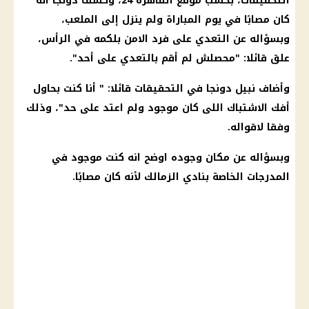
التحقيقات، بحسب موقع
القاهرة
24، وكشف
دونجا
أنه
كان مصابًا في
يوم
المباراة ولم ينزل إلى الملعب،
وبسؤاله عن التعدي على فرد الامن بلكمه في الرأس،
علق قائلا: "محصلش لم أقم بالتعدي على أحد".
وأضاف نبيل
دونجا
في التحقيقات قائلا: " أنا كنت بحاول
أفك الاشتباك اللى كان موجود ولم اعتد على حد"، وذلك
وفقا لاقواله.
وبسؤاله عن مكان وجوده اوضح انه كنت موجود في
المدرجات الخاصة بنادي
الزمالك
لأنه كان مصابًا.