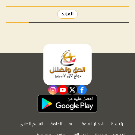
المزيد
instagram
youtube
twitter
facebook
الرئيسية
الاخبار العامة
التقارير الخاصة
القسم الطبي
فيديوهات متنوعة
اخبار الفن
منوعات مسيحية