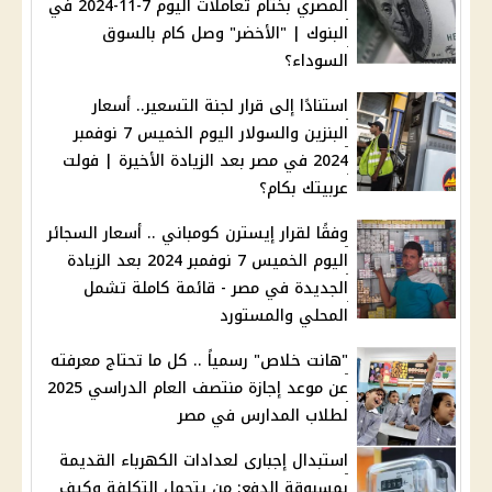
المصري بختام تعاملات اليوم 7-11-2024 في
البنوك | "الأخضر" وصل كام بالسوق
السوداء؟
استنادًا إلى قرار لجنة التسعير.. أسعار
البنزين والسولار اليوم الخميس 7 نوفمبر
2024 في مصر بعد الزيادة الأخيرة | فولت
عربيتك بكام؟
وفقًا لقرار إيسترن كومباني .. أسعار السجائر
اليوم الخميس 7 نوفمبر 2024 بعد الزيادة
الجديدة في مصر - قائمة كاملة تشمل
المحلي والمستورد
"هانت خلاص" رسمياً .. كل ما تحتاج معرفته
عن موعد إجازة منتصف العام الدراسي 2025
لطلاب المدارس في مصر
استبدال إجبارى لعدادات الكهرباء القديمة
بمسبوقة الدفع: من يتحمل التكلفة وكيف