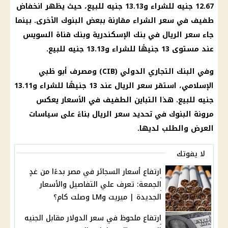
12.67 جنيه للشراء و13.13 جنيه للبيع، حيث يظهر انخفاض
طفيف في سعر الشراء مقارنة ببعض البنوك الأخرى. بينما
جاء سعر الريال في بنك الإسكندرية وبنك قناة السويس
عند مستوى 13 جنيهًا للشراء و13.13 جنيه للبيع.
وفي البنك التجاري الدولي (CIB) ومصرف أبو ظبي
الإسلامي، استقر سعر الريال عند 13 جنيهًا للشراء و13.11
جنيه للبيع. هذا التباين الطفيف في الأسعار يعكس
مرونة البنوك في تحديد سعر الريال بناءً على سياسات
العرض والطلب لديها.
لا يفوتك
ارتفاع أسعار السجائر في مصر بدءًا من غدٍ
الجمعة: تعرف علي التفاصيل والأسعار
الجديدة | ميريت وLM وصلت كام؟
ارتفاع ملحوظ في سعر الدولار مقابل الجنيه