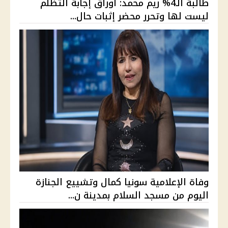
طالبة الـ4% ريم محمد: أوراق إجابة التظلم
ليست لها وتحرر محضر إثبات حال...
وفاة الإعلامية سونيا كمال وتشييع الجنازة
اليوم من مسجد السلام بمدينة ن...