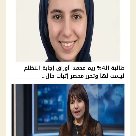
طالبة الـ4% ريم محمد: أوراق إجابة التظلم
ليست لها وتحرر محضر إثبات حال...