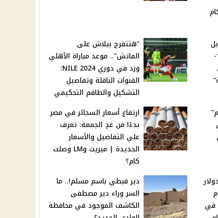
ام
بل
"هتتفرج ببلاش على
الجنيه المصري اليوم 7-11-
الماتش".. موعد مباراة الأهلي
وزد في دوري NILE 2024:
"
القنوات الناقلة وتفاصيل
التشكيل والطاقم التحكيمي
"
ارتفاع أسعار السجائر في مصر
بدءًا من غدٍ الجمعة: تعرف
علي التفاصيل والأسعار
الجديدة | ميريت وLM وصلت
كام؟
ولار
دير قبطي باسم مسلم!.. ما
م
السر وراء دير مصطفى
تعاملات اليوم 7-11-2024 في
الكاشف الموجود في محافظة
م
الوادي الجديد؟