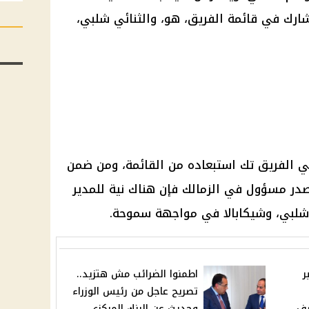
شارك في قائمة الفريق، هو، والثنائي شلبي،
في الفريق تك استبعاده من القائمة، ومن ضمن
در مسؤول في الزمالك فإن هناك نية للمدير
شلبي، وشيكابالا في مواجهة سموحة.
ر
اطمنوا الضرائب مش هتزيد..
تصريح عاجل من رئيس الوزراء
صف
وحديث عن البنك المركزي