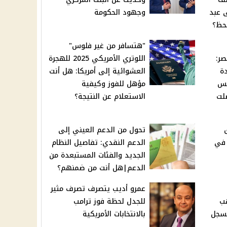
ى عبد
وجهود الحكومة
حظ؟
"هتسافر من غير فلوس"
صر:
اللوتري الأمريكي 2025 للهجرة
ة
العشوائية إلى أمريكا: هل أنت
يس
مؤهل للفوز وكيفية
لت
الاستعلام عن النتيجة؟
تحول من الدعم العيني إلى
 في
الدعم النقدي: تفاصيل النظام
الجديد والفئات المستبعدة من
الدعم|هل أنت من ضمنهم؟
عمرو أديب يتصرف تصرف مثير
هب
للجدل لحظة فوز ترامب
ي مصر.. عيار 21 يسجل
بالانتخابات الأمريكية