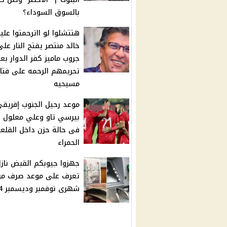
بالسوق السوداء؟
هتتشلوا لو ااترحمتوا عليه
خالد منتصر يفتح النار على
جروب ماميز كفر الدوار بع
تحريمهم الرحمه على فتا
مسيحيه
موعد رحيل الجنوب إفريق
بيرسي تاو وعلي معلول 
فى حالة حزن داخل القلع
الحمراء
جهزوا جيوبكم القبض نازل
تعرف على موعد صرف مرت
شهرى نوفمبر وديسمبر 2024