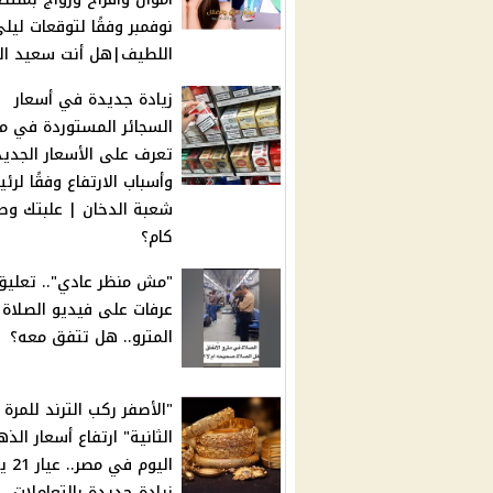
نوفمبر وفقًا لتوقعات ليل
اللطيف|هل أنت سعيد ال
زيادة جديدة في أسعار
السجائر المستوردة في م
تعرف على الأسعار الجديد
وأسباب الارتفاع وفقًا لرئ
شعبة الدخان | علبتك وص
كام؟
"مش منظر عادي".. تعليق
عرفات على فيديو الصلاة
المترو.. هل تتفق معه؟
"الأصفر ركب الترند للمرة
الثانية" ارتفاع أسعار الذ
اليوم ف
زيادة جديدة بالتعاملات