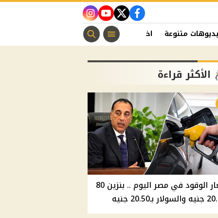
instagram
youtube
twitter
facebook
ديوهات متنوعة
اخبار الفن
منوعات مسيحية
اخبار الرياضة
الأكثر قراءة
أسعار الوقود في مصر اليوم .. بنزين 80