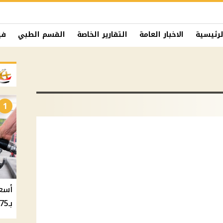
لرئيسية
الاخبار العامة
التقارير الخاصة
القسم الطبي
في
1
بـ20.75 جنيه والسولار بـ20.50 جنيه