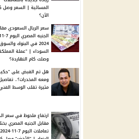
المسائية | السعر وصل ك
الآن؟
سعر الريال السعودي مقا
2024 في البنوك والسوق
السوداء | "عملة المملكة
وصلت كام النهاردة؟
هل تم القبض على "حكيم
ومعه المخدرات؟.. تفاصيل
مثيرة تقلب الوسط الفني
ارتفاع ملحوظ في سعر الد
مقابل الجنيه المصري بختا
البنوك | "الأخضر" وصل كا