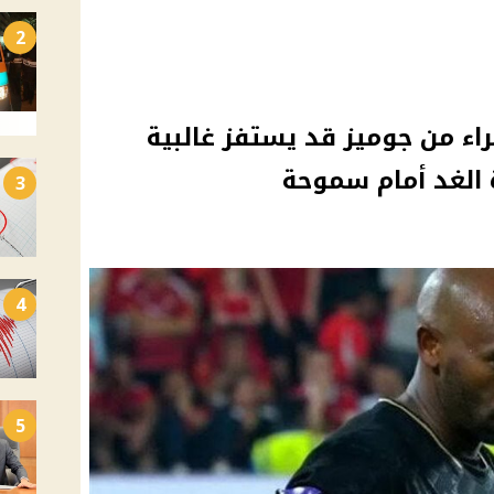
2
اء من جوميز قد يستفز غالبية
 الغد أمام سموحة
3
4
5