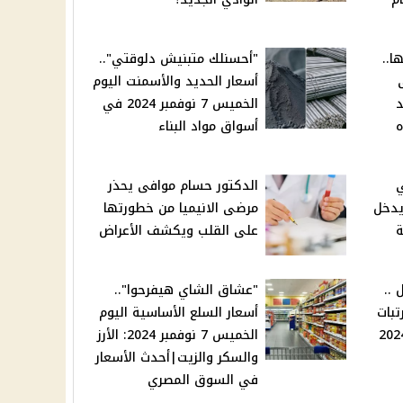
ا..
"أحسنلك متبنيش دلوقتي"..
أسعار الحديد والأسمنت اليوم
د
الخميس 7 نوفمبر 2024 في
ه
أسواق مواد البناء
ي
الدكتور حسام موافى يحذر
يدخل
مرضى الانيميا من خطورتها
ة
على القلب ويكشف الأعراض
 ..
"عشاق الشاي هيفرحوا"..
بات
أسعار السلع الأساسية اليوم
الخميس 7 نوفمبر 2024: الأرز
والسكر والزيت|أحدث الأسعار
في السوق المصري