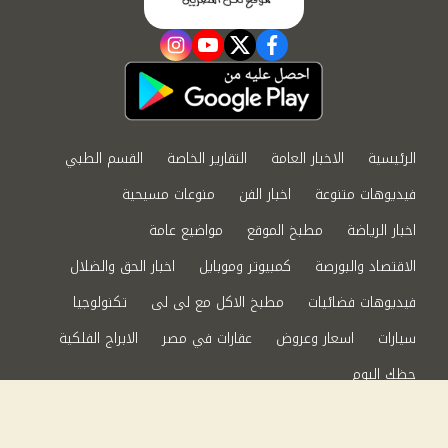
instagram
youtube
twitter
facebook
الرئيسية
الاخبار العامة
التقارير الخاصة
القسم الطبي
فيديوهات متنوعة
اخبار الفن
منوعات مسيحية
اخبار الرياضة
مطبخ الموقع
مواضيع عامة
الاقتصاد والبورصة
كمبيوتر وموبايل
اخبار الحق والضلال
فيديوهات فضائيات
مطبخ الاكل مع لى لى
تكنولوجيا
سيارات
اسعار وعروض
عقارات في مصر
الابراج الفلكية
حظك اليوم
من نحن
سياسة الخصوصية
اتصل بنا