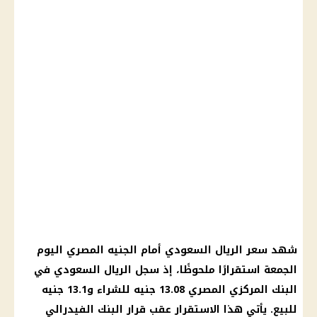
شهد
سعر الريال السعودي
أمام
الجنيه المصري
اليوم
الجمعة استقرارًا ملحوظًا، إذ سجل
الريال السعودي
في
البنك المركزي المصري
13.08 جنيه للشراء و13.1 جنيه
للبيع. يأتي هذا الاستقرار عقب
قرار
البنك
الفيدرالي