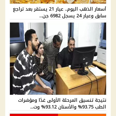
أسعار الذهب اليوم.. عيار 21 يستقر بعد تراجع
سابق وعيار 24 يسجل 6982 جن...
نتيجة تنسيق المرحلة الأولى غدًا ومؤشرات
الطب 93.75% والأسنان 93.12% وت...