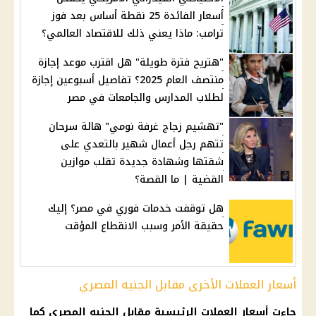
أسعار الفائدة 25 نقطة أساس بعد فوز
ترامب: ماذا يعني ذلك للاقتصاد العالمي؟
"هتريح فترة طويلة" هل اقترب موعد إجازة
منتصف العام 2025؟ تفاصيل أسبوعين إجازة
لطلاب المدارس والجامعات في مصر
"تهشيم زجاج غرفة نومي" هالة سرحان
تتهم رجل أعمال شهير بالتعدي على
شقتها وشهادة جديدة تقلب موازين
القضية | ما القصة؟
هل توقفت خدمات فوري في مصر؟ إليك
حقيقة الأمر وسبب الانقطاع المؤقت
أسعار العملات الأخرى مقابل الجنيه المصري
جاءت
أسعار
العملات
الرئيسية مقابل
الجنيه المصري
كما