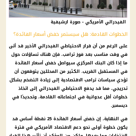
الفيدرالي الأمريكي - صورة ارشيفية
الخطوات القادمة: هل سيستمر خفض أسعار الفائدة؟
على الرغم من أن
قرار
الاحتياطي الفيدرالي الأخير قد أتى
في وقت مناسب بعد فوز
ترامب
، فإن هناك تساؤلات حول
ما إذا كان
البنك المركزي
سيواصل خفض
أسعار الفائدة
في المستقبل القريب. الكثير من المحللين يتوقعون أن
تؤدي سياسات
ترامب
الاقتصادية إلى زيادة
التضخم
بشكل
تدريجي، مما قد يدفع الاحتياطي الفيدرالي إلى اتخاذ
خطوات أقل عدوانية في اجتماعاته القادمة، وتحديدًا في
ديسمبر.
في النهاية، إن خفض
أسعار الفائدة
25 نقطة أساس قد
يكون خطوة أولى نحو
دعم
الاقتصاد
الأمريكي في فترة
الانتخابات وما بعدها، ولكن من المؤكد أن تأثير هذا
القرار