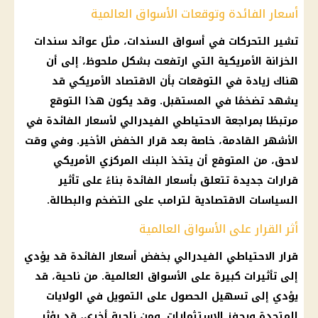
أسعار الفائدة وتوقعات الأسواق العالمية
تشير التحركات في
أسواق
السندات، مثل عوائد سندات
الخزانة الأمريكية التي ارتفعت بشكل ملحوظ، إلى أن
هناك زيادة في
التوقعات
بأن
الاقتصاد
الأمريكي قد
يشهد تضخمًا في المستقبل. وقد يكون هذا التوقع
مرتبطًا بمراجعة الاحتياطي الفيدرالي لأسعار
الفائدة
في
الأشهر القادمة، خاصة بعد
قرار
الخفض الأخير. وفي وقت
لاحق، من المتوقع أن يتخذ
البنك المركزي
الأمريكي
قرارات
جديدة تتعلق بأسعار
الفائدة
بناءً على تأثير
السياسات الاقتصادية لترامب على
التضخم
والبطالة.
أثر القرار على الأسواق العالمية
قرار
الاحتياطي الفيدرالي بخفض
أسعار الفائدة
قد يؤدي
إلى تأثيرات كبيرة على
الأسواق
العالمية. من ناحية، قد
يؤدي إلى تسهيل الحصول على
التمويل
في
الولايات
المتحدة
ويحفز
الاستثمارات
. ومن ناحية أخرى، قد يؤثر