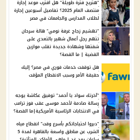
"هتريح فترة طويلة" هل اقترب موعد إجازة
منتصف العام 2025؟ تفاصيل أسبوعين إجازة
لطلاب المدارس والجامعات في مصر
"تهشيم زجاج غرفة نومي" هالة سرحان
تتهم رجل أعمال شهير بالتعدي على
شقتها وشهادة جديدة تقلب موازين
القضية | ما القصة؟
هل توقفت خدمات فوري في مصر؟ إليك
حقيقة الأمر وسبب الانقطاع المؤقت
"آخرتك سواد يا أحمد" توفيق عكاشة يوجه
رسالة صادمة لأحمد موسى عقب فوز ترامب
في الانتخابات الرئاسية الأمريكية|ما القصة؟
"دبروا احتياجاتكم بأسرع وقت" انقطاع مياه
الشرب عن مناطق واسعة بالقاهرة لمدة 5
ساعات بعد غدٍ | ماهي الأماكن المتأثرة؟