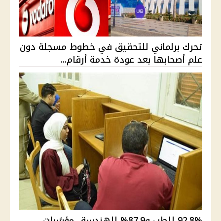
تحرك برلماني للتحقيق في خطوط مسجلة دون
علم أصحابها بعد عودة خدمة أرقام...
92.8% للطب و87.9% للهندسة.. مؤشرات