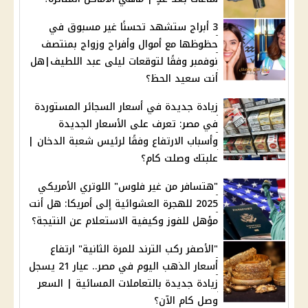
3 أبراج ستشهد تحسنًا غير مسبوق في
حظوظها مع أموال وأفراح وزواج بمنتصف
نوفمبر وفقًا لتوقعات ليلى عبد اللطيف|هل
أنت سعيد الحظ؟
زيادة جديدة في أسعار السجائر المستوردة
في مصر: تعرف على الأسعار الجديدة
وأسباب الارتفاع وفقًا لرئيس شعبة الدخان |
علبتك وصلت كام؟
"هتسافر من غير فلوس" اللوتري الأمريكي
2025 للهجرة العشوائية إلى أمريكا: هل أنت
مؤهل للفوز وكيفية الاستعلام عن النتيجة؟
"الأصفر ركب الترند للمرة الثانية" ارتفاع
أسعار الذهب اليوم في مصر.. عيار 21 يسجل
زيادة جديدة بالتعاملات المسائية | السعر
وصل كام الآن؟