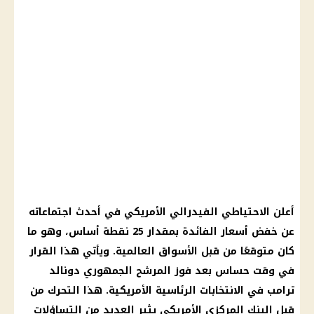
أعلن الاحتياطي
الفيدرالي الأمريكي
في أحدث اجتماعاته
عن خفض
أسعار الفائدة
بمقدار 25 نقطة أساس، وهو ما
كان متوقعًا من قبل
الأسواق
العالمية. ويأتي هذا
القرار
في وقت حساس بعد فوز المرشح الجمهوري
دونالد
ترامب
في
الانتخابات الرئاسية الأمريكية
. هذا التحرك من
قبل
البنك المركزي
الأمريكي يثير العديد من التساؤلات