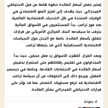
يُعتبر خفض
أسعار الفائدة
خطوة هامة من قبل الاحتياطي
الفيدرالي، حيث يهدف إلى تعزيز النمو الاقتصادي في
الولايات المتحدة
في ظل
التحديات الاقتصادية
العالمية.
بعد فوز
ترامب
، بدأ المستثمرون في
الأسواق
المالية
بترقب ما سيقدمه
البنك المركزي
الأمريكي من
قرارات
تتعلق بأسعار
الفائدة
، خاصة مع الجدل حول السياسات
الاقتصادية المستقبلية التي قد يتبعها
ترامب
.
وبعد
القرار
، أظهرت
الأسواق
رد فعل متباين، حيث بدأ
المتداولون في تقليص رهاناتهم على استمرار تخفيض
أسعار الفائدة
في الاجتماعات القادمة، وخاصة في ديسمبر
المقبل. ويرجع ذلك إلى التخوفات من أن سياسة
ترامب
الاقتصادية قد ترفع مستويات
التضخم
، مما قد يؤثر على
قرارات
الاحتياطي الفيدرالي بشأن
الفائدة
.
لا يفوتك