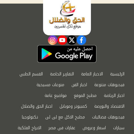
instagram
youtube
twitter
facebook
الرئيسية
الاخبار العامة
التقارير الخاصة
القسم الطبي
فيديوهات متنوعة
اخبار الفن
منوعات مسيحية
اخبار الرياضة
مطبخ الموقع
مواضيع عامة
الاقتصاد والبورصة
كمبيوتر وموبايل
اخبار الحق والضلال
فيديوهات فضائيات
مطبخ الاكل مع لى لى
تكنولوجيا
سيارات
اسعار وعروض
عقارات في مصر
الابراج الفلكية