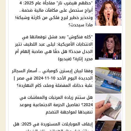
"حظهم هيضرب نار" مفاجأة عام 2025: 4
أبراج ستحصل على مكافآت مالية ضخمة..
وتحذير خطير لبرج فلكي من كارثة وشيكة!
ماذا سيحدث؟
"كله فنكوش" بعد فشل توقعاتها في
الانتخابات الأمريكية: ليلى عبد اللطيف تثير
الجدل مجددًا! هل حقًا هي صاحبة إلهام أم
مجرد إثارة؟ (فيديو)
وفقا لبيان إيسترن كومباني .. أسعار السجائر
الجديدة اليوم الأحد 10-11-2024 في مصر |
علبة دخانك المفضلة وصلت كام النهاردة؟
هل ستتم زيادة المرتبات والمعاشات في
2024؟ تفاصيل الحزمة الاجتماعية وموعد
تنفيذها لمواجهة التضخم
إيقاف الموبايلات المستوردة في 2025: هل